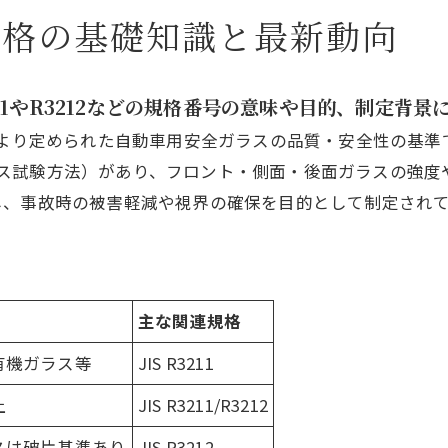
規格の基礎知識と最新動向
R3211やR3212などの規格番号の意味や目的、制定背
より定められた自動車用安全ガラスの品質・安全性の基準です。
全ガラス試験方法）があり、フロント・側面・後面ガラスの
し、事故時の被害軽減や視界の確保を目的として制定され
主な関連規格
有機ガラス等
JIS R3211
上
JIS R3211/R3212
スは破片基準あり
JIS R3212