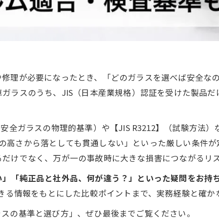
や修理が必要になったとき、「どのガラスを選べば安全な
ガラスのうち、JIS（日本産業規格）認証を受けた製品
1】（安全ガラスの物理的基準）や【JIS R3212】（試験
.5mの高さから落としても貫通しない」といった厳しい条
るだけでなく、万が一の事故時に大きな損害につながるリ
い」「純正品と社外品、何が違う？」といった疑問をお持
できる情報をもとにした比較ポイントまで、実務経験と確か
ラスの基準と選び方」、ぜひ最後までご覧ください。