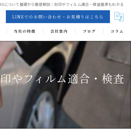
JISについて基礎から徹底解説｜刻印やフィルム適合・検査基準もわかる
LINEでのお問い合わせ・お見積りはこちら
当社の特徴
会社案内
ブログ
コラム
交換
リペア
刻印やフィルム適合・検査
カーフィルム
抗菌・抗ウイルス・消臭・防カビコーティング
ヘッドライトコート
ディンプルアート