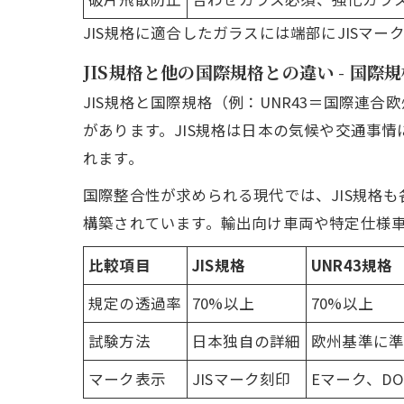
JIS規格に適合したガラスには端部にJIS
JIS規格と他の国際規格との違い - 国
JIS規格と国際規格（例：UNR43＝国際
があります。JIS規格は日本の気候や交通事
れます。
国際整合性が求められる現代では、JIS規格
構築されています。輸出向け車両や特定仕様車の
比較項目
JIS規格
UNR43規格
規定の透過率
70%以上
70%以上
試験方法
日本独自の詳細
欧州基準に
マーク表示
JISマーク刻印
Eマーク、DO