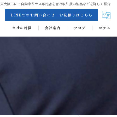
東大阪市にて自動車ガラス専門店を営み取り扱い製品などを詳しく紹介
LINEでのお問い合わせ・お見積りはこちら
当社の特徴
会社案内
ブログ
コラム
交換
リペア
カーフィルム
抗菌・抗ウイルス・消臭・防カビコーティング
ヘッドライトコート
ディンプルアート