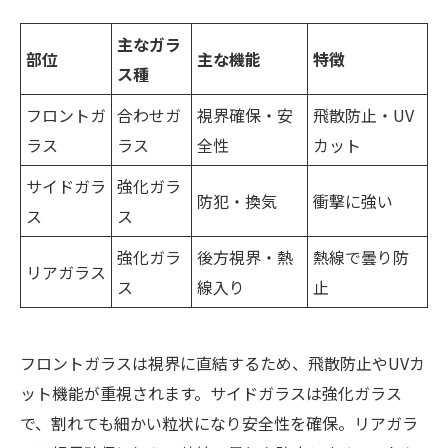
主なガラ
部位
主な機能
特徴
ス種
フロントガ
合わせガ
視界確保・安
飛散防止・UV
ラス
ラス
全性
カット
サイドガラ
強化ガラ
防犯・換気
衝撃に強い
ス
ス
強化ガラ
後方視界・熱
熱線で曇り防
リアガラス
ス
線入り
止
フロントガラスは視界に直結するため、飛散防止やUVカ
ット機能が重視されます。サイドガラスは強化ガラス
で、割れても細かい粒状になり安全性を確保。リアガラ