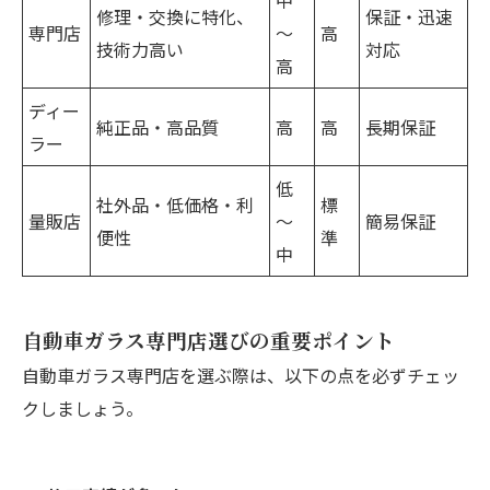
中
修理・交換に特化、
保証・迅速
専門店
～
高
技術力高い
対応
高
ディー
純正品・高品質
高
高
長期保証
ラー
低
社外品・低価格・利
標
量販店
～
簡易保証
便性
準
中
自動車ガラス専門店選びの重要ポイント
自動車ガラス専門店を選ぶ際は、以下の点を必ずチェッ
クしましょう。