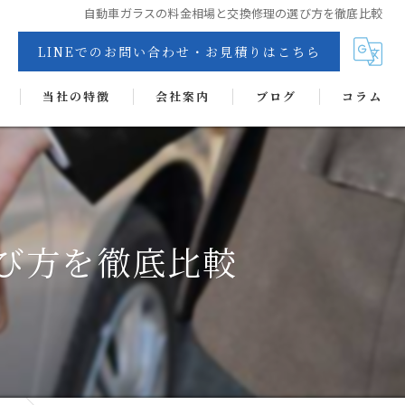
自動車ガラスの料金相場と交換修理の選び方を徹底比較
LINEでのお問い合わせ・お見積りはこちら
当社の特徴
会社案内
ブログ
コラム
交換
リペア
カーフィルム
び方を徹底比較
抗菌・抗ウイルス・消臭・防カビコーティング
ヘッドライトコート
ディンプルアート