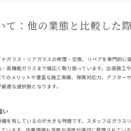
舗の探し方と選び方のガイド
動車ガラスの基礎知識とトラブル事例
例から学ぶ：自動車ガラスのトラブル解決と対応の流れ
いて：他の業態と比較した
社概要
イドガラス・リアガラスの修理・交換、リペアを専門的に
品・高機能ガラスまで幅広く取り扱っています。出張施工
面でのメリットや豊富な施工実績、保険対応力、アフター
が最適な選択肢となります。
違い
設備を有しているのが大きな特徴です。スタッフはガラス
えています。作業環境も温度や湿度が適切に管理されてい