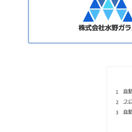
自
フ
自
自