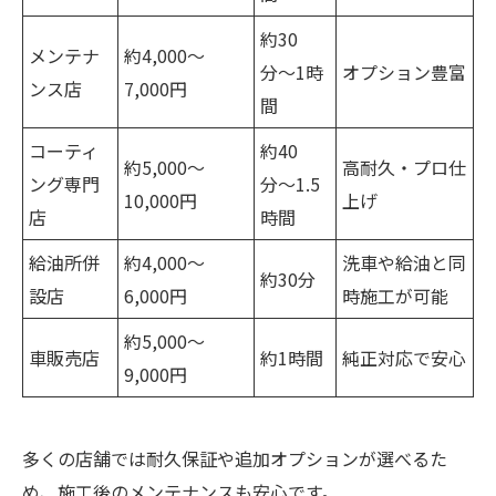
約30
メンテナ
約4,000〜
分〜1時
オプション豊富
ンス店
7,000円
間
コーティ
約40
約5,000〜
高耐久・プロ仕
ング専門
分〜1.5
10,000円
上げ
店
時間
給油所併
約4,000〜
洗車や給油と同
約30分
設店
6,000円
時施工が可能
約5,000〜
車販売店
約1時間
純正対応で安心
9,000円
多くの店舗では耐久保証や追加オプションが選べるた
め、施工後のメンテナンスも安心です。