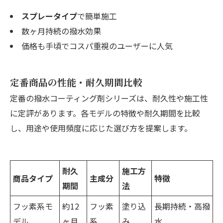
スプレータイプ
で簡単施工
数ヶ月持続の撥水効果
価格も手頃でコスパ重視のユーザーに人気
定番商品の性能・耐久期間比較
定番の撥水コーティング剤シリーズは、耐久性や施工性
に定評があります。各モデルの特徴や耐久期間を比較
し、用途や使用頻度に応じた選び方を提案します。
耐久
施工方
商品タイプ
主成分
特徴
期間
法
フッ素系モ
約12
フッ素
塗り込
長期持続・高撥
デル
ヶ月
系
み
水