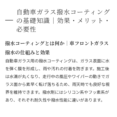
自動車ガラス撥水剤の選び方｜失敗しない購入
自動車ガラス撥水コーティング
ガイドと比較のポイント
の基礎知識｜効果・メリット・
会社概要
必要性
撥水コーティングとは何か｜車フロントガラス
撥水の仕組みと効果
自動車ガラス用の撥水コーティングは、ガラス表面に水
を弾く膜を形成し、雨や汚れの付着を防ぎます。施工後
は水滴が丸くなり、走行中の風圧やワイパーの動きでガ
ラス面から素早く転げ落ちるため、雨天時でも良好な視
界を維持できます。撥水剤にはシリコン系やフッ素系が
あり、それぞれ耐久性や撥水性能に違いがあります。