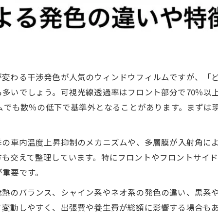
が変わる干渉発色が人気のウィンドウフィルムですが、「
多いでしょう。可視光線透過率はフロント部分で70％以
ルムでも数％の低下で基準外となることがあります。まずは
季の車内温度上昇抑制のメカニズムや、多層膜が入射角に
方も交えて整理しています。特にフロントやフロントサイ
が重要です。
遮熱のバランス、シャイン系やネオ系の発色の違い、黒系
て変動しやすく、出張費や養生費が総額に影響する場合も