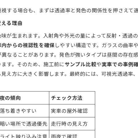
重視する場合も、まずは透過率と発色の関係性を押さえて
変える理由
色味が生まれます。入射角や外光の量によって反射・透過
車内からの視認性を確保
しやすい構造です。ガラスの曲率
が異なることがあります。発色が強いタイプは昼間の存在
ります。そのため、施工前に
サンプル比較
や
実車での事例
見え方に大きく影響します。最終的には、可視光透過率、
夜の傾向
チェック方法
落ち着きやすい
実車の屋外確認
暗い場所で透過優先
走行時の見え方
ライト映り込み注意
雨夜で確認