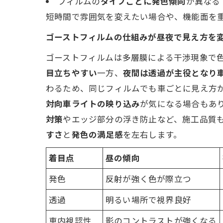
フィルムの
タイプごとに発色傾向
が異なる
短時間で雰囲気を変えたい場合や、機能面を
ゴーストフィルムの仕組みが昼夜で見え方を
ゴーストフィルムは多層膜による干渉現象で
目立ちやすい
一方、
夜間は透過が主役となり
わるため、同じフィルムでも車ごとに見え方
対向車ライトの映り込み
が気になる場合もあ
対策
やエッジ部分の浮き防止など、施工品質も
すさ
と
発色の満足感
を左右します。
着目点
昼の傾向
発色
反射が強く色が際立つ
透過
明るい場所で視界良好
車内視認性
影のコントラストが強くなる