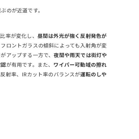
選ぶのが近道です。
の比率が変化し、
昼間は外光が強く反射発色が
やフロントガラスの傾斜によっても入射角が変
感がアップする一方で、
夜間や雨天では街灯や
確認
が有用です。また、
ワイパー可動域の擦れ
反射率、IRカット率のバランスが
運転のしや