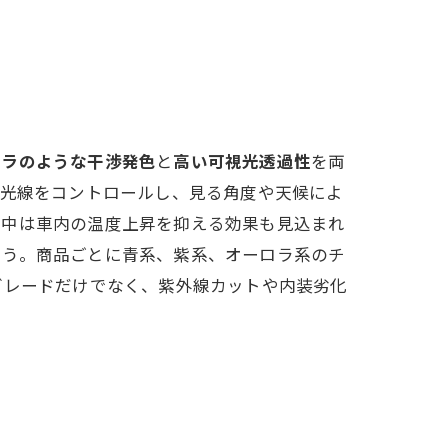
ロラのような干渉発色
と
高い可視光透過性
を両
て光線をコントロールし、見る角度や天候によ
日中は車内の温度上昇を抑える効果も見込まれ
ょう。商品ごとに青系、紫系、オーロラ系のチ
グレードだけでなく、紫外線カットや内装劣化