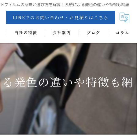
ストフィルムの意味と選び方を解説！系統による発色の違いや特徴も網羅
LINEでのお問い合わせ・お見積りはこちら
当社の特徴
会社案内
ブログ
コラム
交換
リペア
よる発色の違いや特徴も網
カーフィルム
抗菌・抗ウイルス・消臭・防カビコーティング
ヘッドライトコート
ディンプルアート