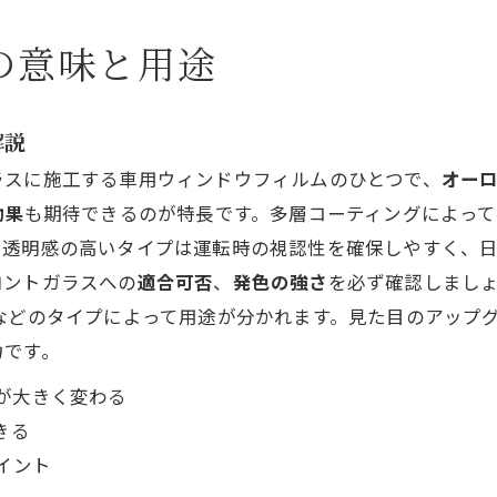
の意味と用途
解説
ラスに施工する車用ウィンドウフィルムのひとつで、
オー
効果
も期待できるのが特長です。多層コーティングによっ
。透明感の高いタイプは運転時の視認性を確保しやすく、
ロントガラスへの
適合可否
、
発色の強さ
を必ず確認しまし
などのタイプによって用途が分かれます。見た目のアップ
力です。
が大きく変わる
きる
イント