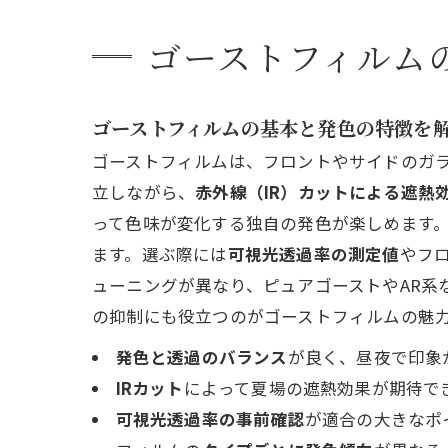
ゴーストフィルム
ゴーストフィルムの基本と発色の特徴を
ゴーストフィルムは、フロントやサイドのガ
立しながら、
赤外線（IR）カットによる遮熱
って色味が変化する独自の発色が楽しめます
ます。選ぶ際には
可視光透過率の測定値
やフ
ューニングが異なり、ピュアゴーストやAR系
の抑制にも役立つのがゴーストフィルムの魅
発色と透過のバランス
が良く、昼夜で印象
IRカット
によって夏場の遮熱効果が期待で
可視光透過率の事前確認
が適合の大きなポ