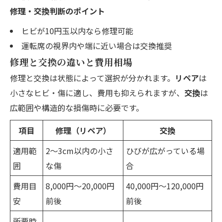
修理・交換判断のポイント
ヒビが10円玉以内なら修理可能
運転席の視界内や端に近い場合は交換推奨
修理と交換の違いと費用相場
修理と交換は状態によって選択が分かれます。
リペア
は
小さなヒビ・傷に適し、費用も抑えられますが、
交換
は
広範囲や構造的な損傷時に必要です。
項目
修理（リペア）
交換
適用範
2～3cm以内の小さ
ひびが広がっている場
囲
な傷
合
費用目
8,000円～20,000円
40,000円～120,000円
安
前後
前後
所要時