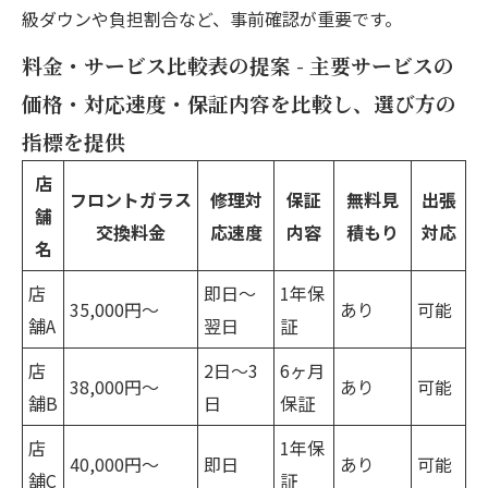
級ダウンや負担割合など、事前確認が重要です。
料金・サービス比較表の提案 - 主要サービスの
価格・対応速度・保証内容を比較し、選び方の
指標を提供
店
フロントガラス
修理対
保証
無料見
出張
舗
交換料金
応速度
内容
積もり
対応
名
店
即日〜
1年保
35,000円〜
あり
可能
舗A
翌日
証
店
2日〜3
6ヶ月
38,000円〜
あり
可能
舗B
日
保証
店
1年保
40,000円〜
即日
あり
可能
舗C
証