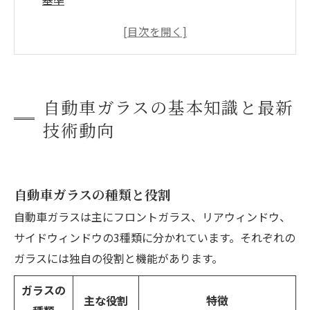
料金体系・保険活用・賢い選び方
大阪・泉大津エリアで選ぶ自動車ガラス専門店
の見極め方
自動車ガラスについて
自動車ガラスの基本知識と最新
泉大津市で自動車ガラスが選ばれる（求められ
技術動向
る）理由について
泉大津市について
自動車ガラスの最新トレンドとよくある疑問に
自動車ガラスの種類と役割
答えるQ&A
自動車ガラスは主にフロントガラス、リアウィンドウ、
会社概要
サイドウィンドウの3種類に分かれています。それぞれの
関連エリア
ガラスには独自の役割と機能があります。
対応地域
ガラスの
主な役割
特徴