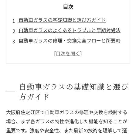
目次
自動車ガラスの基礎知識と選び方ガイド
自動車ガラスのよくあるトラブルと早期対処法
自動車ガラスの修理・交換完全フローと所要時
間
大阪エリア自動車ガラス専門店の特徴とアクセ
スガイド
大阪府住之江区の自動車ガラス修理について
自動車ガラスの基礎知識と選び
大阪府住之江区で自動車ガラス修理が選ばれる
方ガイド
（求められる）理由について
大阪府住之江区について
大阪府住之江区で自動車ガラスの修理や交換を検討する
会社概要
場合、まず各ガラスの特性や進化した機能を知ることが
関連エリア
重要です。強度や安全性、また最新の技術を理解して選