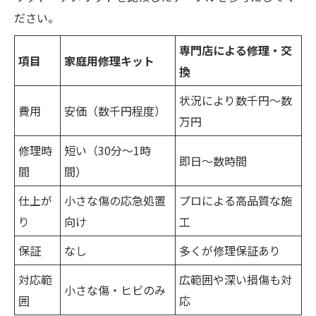
ださい。
専門店による修理・交
項目
家庭用修理キット
換
状況により数千円～数
費用
安価（数千円程度）
万円
修理時
短い（30分～1時
即日～数時間
間
間）
仕上が
小さな傷の応急処置
プロによる高品質な施
り
向け
工
保証
なし
多くが修理保証あり
対応範
広範囲や深い損傷も対
小さな傷・ヒビのみ
囲
応