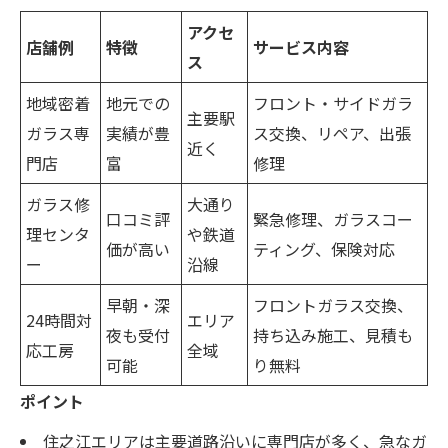
アクセ
店舗例
特徴
サービス内容
ス
地域密着
地元での
フロント・サイドガラ
主要駅
ガラス専
実績が豊
ス交換、リペア、出張
近く
門店
富
修理
ガラス修
大通り
口コミ評
緊急修理、ガラスコー
理センタ
や鉄道
価が高い
ティング、保険対応
ー
沿線
早朝・深
フロントガラス交換、
24時間対
エリア
夜も受付
持ち込み施工、見積も
応工房
全域
可能
り無料
ポイント
住之江エリアは主要道路沿いに専門店が多く、急なガ