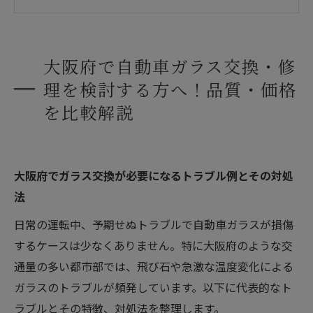
一人暮らしのケースで異なる最適な選び方とは
まとめ
よくある質問
大阪府で自動車ガラス交換・修
大阪府について
理を検討する方へ！品質・価格
大阪府で「株式会社水野ガラス」が選ばれる理
を比較解説
由
自動車ガラスの基礎知識
会社概要
大阪府でガラス交換が必要になるトラブル例とその対処
関連エリア
法
対応地域
日常の運転中、予期せぬトラブルで自動車ガラスが損傷
するケースは少なくありません。特に大阪府のような交
通量の多い都市部では、飛び石や急激な温度変化による
ガラスのトラブルが頻発しています。以下に代表的なト
ラブルとその特徴、対処法を整理します。