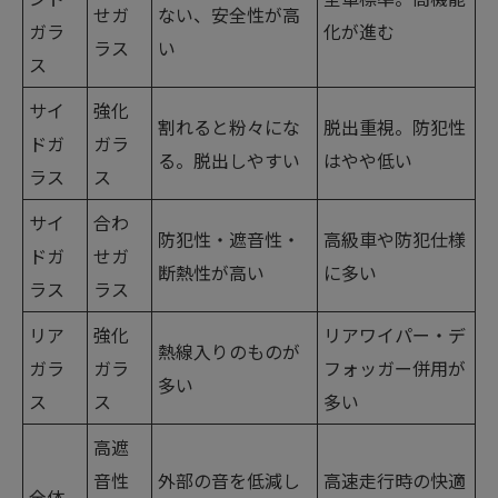
せガ
ない、安全性が高
ガラ
化が進む
ラス
い
ス
サイ
強化
割れると粉々にな
脱出重視。防犯性
ドガ
ガラ
る。脱出しやすい
はやや低い
ラス
ス
サイ
合わ
防犯性・遮音性・
高級車や防犯仕様
ドガ
せガ
断熱性が高い
に多い
ラス
ラス
リア
強化
リアワイパー・デ
熱線入りのものが
ガラ
ガラ
フォッガー併用が
多い
ス
ス
多い
高遮
音性
外部の音を低減し
高速走行時の快適
全体