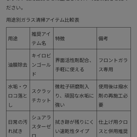
ださい。
用途別ガラス清掃アイテム比較表
推奨アイ
用途
特徴
備考
テム名
キイロビ
界面活性剤配合、
フロントガラ
油膜除去
ンゴール
手軽に使える
ス専用
ド
水垢・ウ
微粒子研磨剤入
使用後は撥水
スクラッ
ロコ落と
り、頑固な水垢に
剤の再施工必
チカット
し
強い
要
シュアラ
日常の汚
拭き跡が残りにく
仕上げ用クロ
スターゼ
れ拭き
い速乾性タイプ
スと併用推奨
ロ