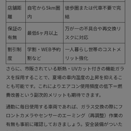
店舗距
自宅から5km圏
徒歩圏または代車不要で完
離
内
結
保証の
万が一の不具合や再交換リ
最低6ヶ月以上
有無
スクに対応
割引制
学割・WEB予約
一人暮らし世帯のコストメ
度
割など
リット強化
さらに、市販されている断熱・UVカット付きの機能ガラ
スを採用することで、夏場の車内温度の上昇を抑えるこ
とも可能です。これによりエアコン使用頻度の低下＝燃
費改善という副次的メリットも期待できます。
通勤に毎日使用する車両であれば、ガラス交換の際にフ
ロントカメラやセンサーのエーミング（再調整）作業の
有無も事前に確認しておきましょう。安全装備がついた