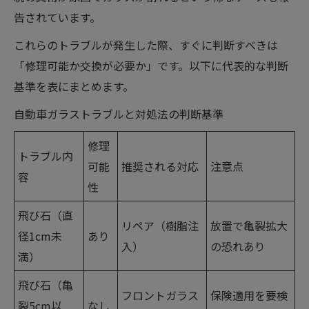
告されています。
これらのトラブルが発生した際、すぐに判断すべきは
「修理可能か交換が必要か」です。以下に代表的な判断
基準を表にまとめます。
自動車ガラストラブルと対処法の判断基準
修理
トラブル内
可能
推奨される対応
注意点
容
性
飛び石（直
リペア（樹脂注
放置で亀裂拡大
径1cm未
あり
入）
の恐れあり
満）
飛び石（亀
フロントガラス
保険適用を要検
裂5cm以
なし