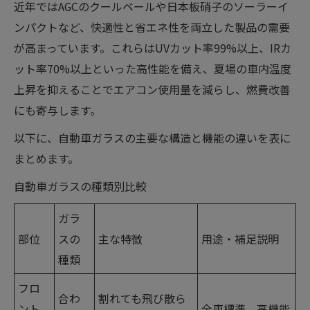
近年ではAGCのクールベールや日本板硝子のソーラーイ
ンパクトなど、快適性と省エネ性を両立した製品の需要
が高まっています。これらはUVカット率99%以上、IRカ
ット率70%以上といった高性能を備え、夏場の車内温度
上昇を抑えることでエアコン使用量を減らし、燃費改善
にも寄与します。
以下に、自動車ガラスの主要な構造と機能の違いを表に
まとめます。
自動車ガラスの種類別比較
ガラ
部位
スの
主な特徴
用途・補足説明
種類
フロ
合わ
割れても飛び散ら
ント
全車標準。高機能