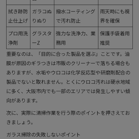
拭き跡防
ガラコぬ
撥水コーティング
雨天時にも視
止仕上げ
りぬり
で汚れ防止
界を確保
プロ用洗
グラスタ
強力な洗浄力、業
保護手袋着用
浄剤
ーZ
務用
推奨
重要なのは、「目的に合った製品を選ぶ」ことです。油
膜が原因のギラつきは市販のクリーナーで落ちる場合も
ありますが、水垢やウロコは化学反応型や研磨剤配合の
製品でないと取れません。とくにウロコ汚れは硬水地域
に多く、大阪市内でも一部のエリアでは発生しやすい傾
向があります。
次に、実際に清掃作業を行う際のポイントを押さえてお
きましょう。
ガラス掃除の失敗しないポイント