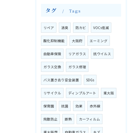
タグ
Tags
リペア
消臭
防カビ
VOCs低減
酸化抑制機能
大阪府
エーミング
自動車保険
リアガラス
抗ウイルス
ガラス交換
ガラス修理
バス置き去り安全装置
SDGs
リサイクル
ディンプルアート
東大阪
保育園
抗菌
効果
赤外線
飛散防止
断熱
カーフィルム
東大阪市
自動車ガラス
キズ