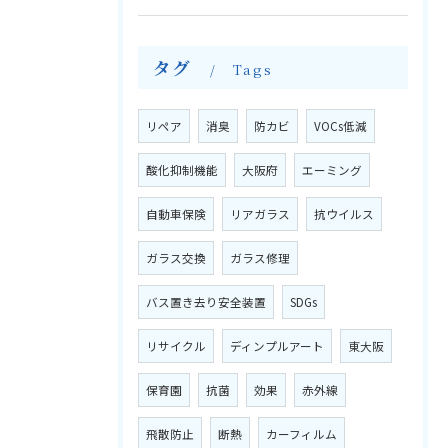
タグ
Tags
リペア
消臭
防カビ
VOCs低減
酸化抑制機能
大阪府
エーミング
自動車保険
リアガラス
抗ウイルス
ガラス交換
ガラス修理
バス置き去り安全装置
SDGs
リサイクル
ディンプルアート
東大阪
保育園
抗菌
効果
赤外線
飛散防止
断熱
カーフィルム