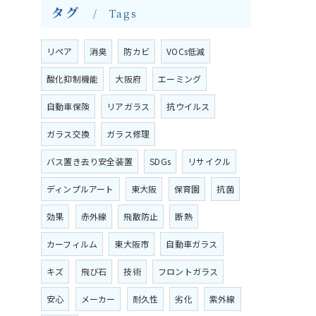
タグ
Tags
リペア
消臭
防カビ
VOCs低減
酸化抑制機能
大阪府
エーミング
自動車保険
リアガラス
抗ウイルス
ガラス交換
ガラス修理
バス置き去り安全装置
SDGs
リサイクル
ディンプルアート
東大阪
保育園
抗菌
効果
赤外線
飛散防止
断熱
カーフィルム
東大阪市
自動車ガラス
キズ
飛び石
技術
フロントガラス
安心
メーカー
耐久性
劣化
紫外線