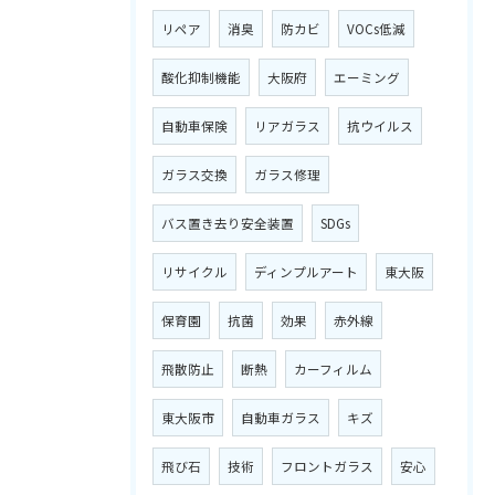
リペア
消臭
防カビ
VOCs低減
酸化抑制機能
大阪府
エーミング
自動車保険
リアガラス
抗ウイルス
ガラス交換
ガラス修理
バス置き去り安全装置
SDGs
リサイクル
ディンプルアート
東大阪
保育園
抗菌
効果
赤外線
飛散防止
断熱
カーフィルム
東大阪市
自動車ガラス
キズ
飛び石
技術
フロントガラス
安心