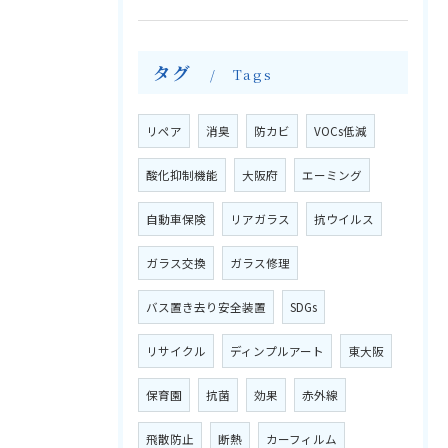
タグ
Tags
リペア
消臭
防カビ
VOCs低減
酸化抑制機能
大阪府
エーミング
自動車保険
リアガラス
抗ウイルス
ガラス交換
ガラス修理
バス置き去り安全装置
SDGs
リサイクル
ディンプルアート
東大阪
保育園
抗菌
効果
赤外線
飛散防止
断熱
カーフィルム