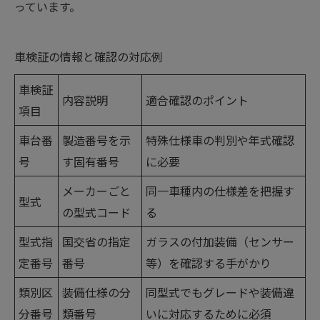
っています。
車検証の情報と確認の対応例
車検証
内容説明
適合確認のポイント
項目
車台番
製造番号を示
特殊仕様車の判別や年式確認
号
す固有番号
に必要
メーカーごと
同一車種内の仕様差を把握す
型式
の型式コード
る
型式指
国交省の指定
ガラスの付加装備（センサー
定番号
番号
等）を確認する手がかり
類別区
装備仕様の分
同型式でもグレードや装備違
分番号
類番号
いに対応するために必須