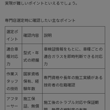
実現が難しいポイントといえるでしょう。
専門店選定時に確認したい主なポイント
選定ポ
確認内容
説明
イント
適合車
車検証情報をもとに、車種ごとの
型式・年
種対応
適合ガラスを即時判断できる対応
式の把握
力
力
作業ス
国家資格
専門資格や長年の施工実績がある
タッフ
保有、経
技術者の在籍確認
の技術
験年数
アフタ
施工保
施工後のトラブル対応や保証期
ーサー
証、無償
間、無償点検制度の有無