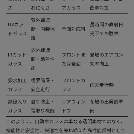
ス
れにくさ
アガラス
衝撃対策
紫外線遮
UVカッ
長時間の直射日
断・内装保
全面対応可
トガラス
光下での駐車
護
赤外線遮
IRカット
フロントま
夏場のエアコン
断・断熱性
ガラス
たは全面
効率向上
能
撥水加工
視界確保・
フロントガ
雨天走行時
ガラス
安全走行
ラス
熱線入り
曇り防止・
リアウィン
冬場の出発前準
ガラス
霜取り機能
ドウ
備
このように、自動車ガラスは単なる透明素材ではなく、
機能性と安全性、快適性を兼ね備えた高性能部材として