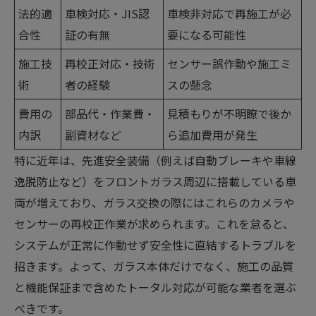
法的適
車検対応・JIS認
車検非対応で再施工が必
合性
証の有無
要になる可能性
施工技
再校正対応・技術
センサー誤作動や施工ミ
術
者の経験
スの懸念
費用の
部品代・作業費・
見積もりが不明瞭で後か
内訳
副資材など
ら追加費用が発生
特に近年は、先進安全装備（例えば自動ブレーキや車線
逸脱防止など）をフロントガラス周辺に搭載している車
両が増えており、ガラス交換の際にはこれらのカメラや
センサーの再校正作業が求められます。これを怠ると、
システムが正常に作動せず安全性に直結するトラブルを
招きます。よって、ガラス本体だけでなく、施工の品質
と機能保証まで含めたトータル対応が可能な業者を選ぶ
べきです。