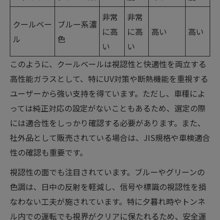
非常
非常
クールベー
ブルー系濃
に高
に高
高い
高い
ル
色
い
い
このように、クールベールは視認性と快適性を両立する
高性能ガラスとして、特にUV対策や断熱機能を重視する
ユーザーから強い支持を得ています。ただし、車種によ
っては純正対応の設定がないこともあるため、選定の際
には適合性をしっかり確認する必要があります。また、
社外品として販売されている場合は、JIS規格や車検適合
性の確認も重要です。
視認性の面でも注目されています。ブルーやグリーンの
色調は、日中の反射を軽減し、信号や標識の視認性を損
なわない工夫が施されています。特に夕暮れ時やトンネ
ル内での運転でも視界がクリアに保たれるため、安全運