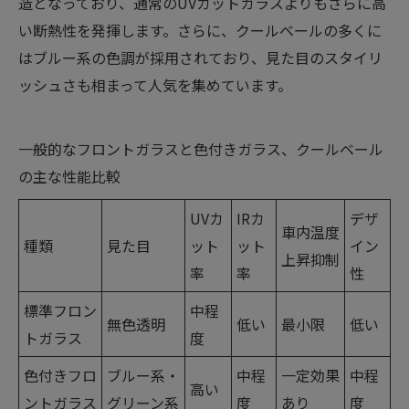
造となっており、通常のUVカットガラスよりもさらに高
い断熱性を発揮します。さらに、クールベールの多くに
はブルー系の色調が採用されており、見た目のスタイリ
ッシュさも相まって人気を集めています。
一般的なフロントガラスと色付きガラス、クールベール
の主な性能比較
UVカ
IRカ
デザ
車内温度
種類
見た目
ット
ット
イン
上昇抑制
率
率
性
標準フロン
中程
無色透明
低い
最小限
低い
トガラス
度
色付きフロ
ブルー系・
中程
一定効果
中程
高い
ントガラス
グリーン系
度
あり
度