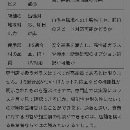
ビス
点検
店舗の
出張対
自宅や職場への出張施工や、即日
地域対
応、即日
のスピード対応可能かどうか
応力
対応
使用部
JIS適合
安全基準を満たし、高性能ガラス
材の品
品、IR・
や撥水・断熱処理のオプション選
質
UV対応
択が可能か
専門店で扱うガラスはすべてが高品質であるとは限りま
せん。JIS適合品やUV・IRカット対応品などの機能性が
明示されたものを選ぶべきです。専門店では実際にガラ
スを目で見て確認できるほか、機能性や耐久性について
の説明を直接受けることができます。通販と違い、質問
に対する即答や施工前の相談ができるのは、店舗を構え
る事業者ならではの強みといえるでしょう。