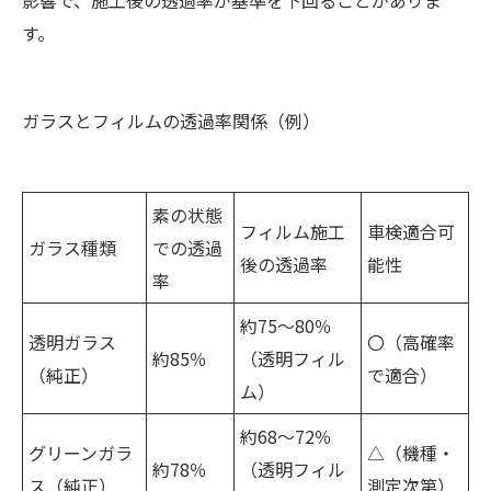
す。
ガラスとフィルムの透過率関係（例）
素の状態
フィルム施工
車検適合可
ガラス種類
での透過
後の透過率
能性
率
約75〜80％
透明ガラス
〇（高確率
約85％
（透明フィル
（純正）
で適合）
ム）
約68〜72％
グリーンガラ
△（機種・
約78％
（透明フィル
ス（純正）
測定次第）