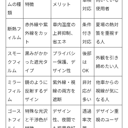
ムの種
特徴
メリット
対応
使用者
類
赤外線や紫
車内温度の
条件
夏場の熱対
断熱フ
外線をカッ
上昇抑制、
付き
策を重視す
ィルム
ト
省エネ
対応
る人
スモー
黒みがかか
プライバシ
後部
外観を引き
クフィ
った遮光タ
ー保護、デ
は
締めたい人
ルム
イプ
ザイン性
OK
ミラー
鏡のように
紫外線・視
非対
他車からの
フィル
反射するデ
線の両方を
応が
視線が気に
ム
ザイン
遮断
多い
なる人
ゴース
特殊な光沢
デザイン
透過
デザイン重
トフィ
と干渉色が
性、夜間で
率次
視のユーザ
ルム
特徴
も視界良好
第
ー