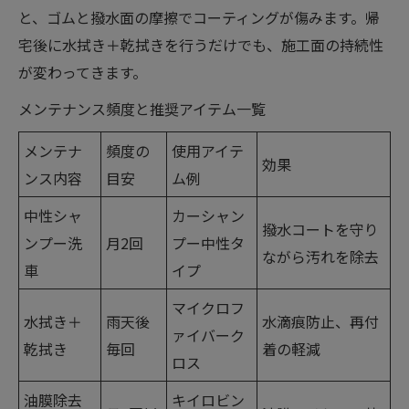
と、ゴムと撥水面の摩擦でコーティングが傷みます。帰
宅後に水拭き＋乾拭きを行うだけでも、施工面の持続性
が変わってきます。
メンテナンス頻度と推奨アイテム一覧
メンテナ
頻度の
使用アイテ
効果
ンス内容
目安
ム例
中性シャ
カーシャン
撥水コートを守り
ンプー洗
月2回
プー中性タ
ながら汚れを除去
車
イプ
マイクロフ
水拭き＋
雨天後
水滴痕防止、再付
ァイバーク
乾拭き
毎回
着の軽減
ロス
油膜除去
キイロビン