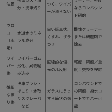
排気ガス・油
リーナー、軽度
油膜
つく、ワイパ
分・洗車残り
ならコンパウン
ーが滑らない
ド研磨
ウロ
白い斑点状、
酸性クリーナー
コ
水道水のミネ
くすみ、ザラ
または研磨剤で
（水
ラル成分
つき
除去
垢）
ワイ
ワイパーゴム
直線的な傷、
軽度：研磨／重
パー
劣化、異物噛
光の乱反射
度：交換を検討
傷
み込み
洗車ブラシ・
コンパウンドで
微細
ほこり・氷取
ガラスにうっ
の研磨、撥水コ
な擦
りスクレーパ
すら筋状の傷
ートでカバー可
り傷
ーなど
能