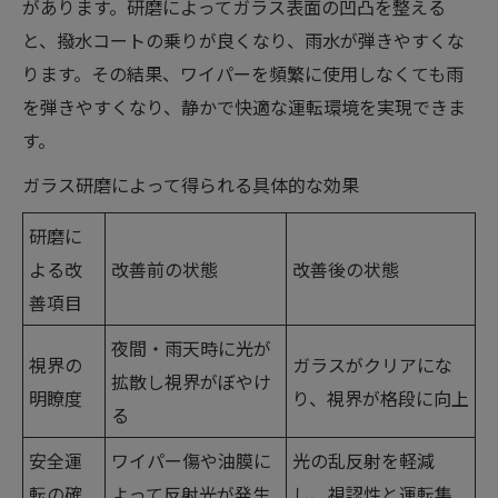
があります。研磨によってガラス表面の凹凸を整える
と、撥水コートの乗りが良くなり、雨水が弾きやすくな
ります。その結果、ワイパーを頻繁に使用しなくても雨
を弾きやすくなり、静かで快適な運転環境を実現できま
す。
ガラス研磨によって得られる具体的な効果
研磨に
よる改
改善前の状態
改善後の状態
善項目
夜間・雨天時に光が
視界の
ガラスがクリアにな
拡散し視界がぼやけ
明瞭度
り、視界が格段に向上
る
安全運
ワイパー傷や油膜に
光の乱反射を軽減
転の確
よって反射光が発生
し、視認性と運転集