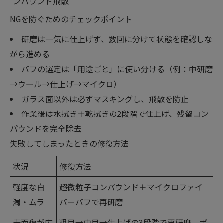
ンパウンド飛散
NGを防ぐためのチェックポイント
研磨は一気に仕上げず、数回に分けて状態を確認しな
がら進める
バフの選定は「用途ごと」に使い分ける（例：中研磨
→ウール→仕上げ→マイクロ）
ガラス面以外は必ずマスキングし、飛散を防止
作業後は水拭き＋乾拭きの2段階で仕上げ、残留コン
パウンドを完全除去
失敗してしまったときの修復方法
状況
修復方法
軽度な白
超微粒子コンパウンド＋マイクロファイ
濁・ムラ
バーバフで再研磨
表面傷が広
粗目→中目→仕上げの3段階で再研磨。ポ