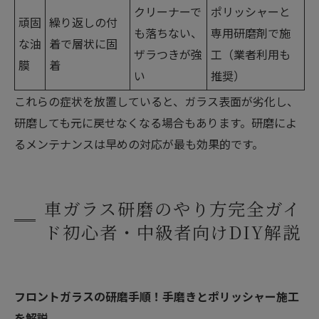
クリーナーで
ポリッシャーと
頑固
繰り返しの付
も落ちない、
専用研磨剤で施
な油
着で層状に固
ザラつきが強
工（業者利用も
膜
着
い
推奨）
これらの症状を放置していると、ガラス表面が劣化し、
研磨しても元に戻せなくなる場合もあります。研磨によ
るメンテナンスは早めの対応が最も効果的です。
車ガラス研磨のやり方完全ガイ
ド初心者・中級者向けDIY解説
フロントガラスの研磨手順！手磨きとポリッシャー施工
を解説