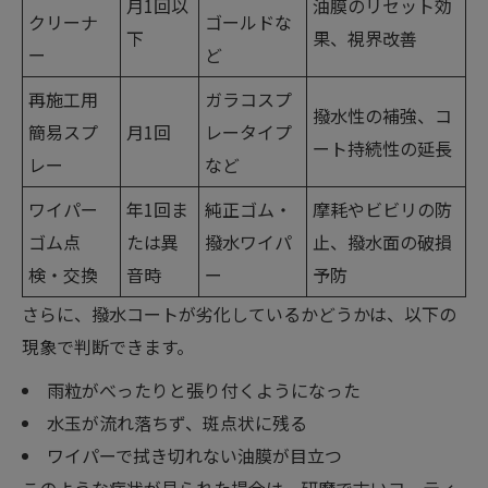
月1回以
油膜のリセット効
クリーナ
ゴールドな
下
果、視界改善
ー
ど
再施工用
ガラコスプ
撥水性の補強、コ
簡易スプ
月1回
レータイプ
ート持続性の延長
レー
など
ワイパー
年1回ま
純正ゴム・
摩耗やビビリの防
ゴム点
たは異
撥水ワイパ
止、撥水面の破損
検・交換
音時
ー
予防
さらに、撥水コートが劣化しているかどうかは、以下の
現象で判断できます。
雨粒がべったりと張り付くようになった
水玉が流れ落ちず、斑点状に残る
ワイパーで拭き切れない油膜が目立つ