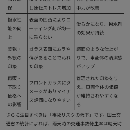
保
し運転ストレス増加
中力が改善
撥水性
表面の凹凸によりコ
滑らかになり、撥水剤
能の向
ーティング剤が均一
の効果が持続
上
に乗らない
美観・
ガラス表面にムラや
鏡面のような仕上が
外観の
傷があることで汚れ
りで、車全体の清潔感
印象
た印象
がアップ
再販・
管理された印象を与
フロントガラスにダ
下取り
え、車両全体の価値
メージがありマイナ
価格へ
が維持されやすくな
ス評価になりやすい
の影響
る
さらに注目すべきは「事故リスクの低下」です。国土交
通省の統計によれば、雨天時の交通事故発生率は晴天時