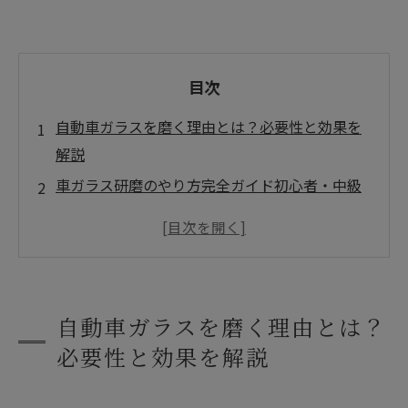
目次
自動車ガラスを磨く理由とは？必要性と効果を
解説
車ガラス研磨のやり方完全ガイド初心者・中級
者向けDIY解説
フロントガラス磨き後の対策！撥水加工・コー
ティングで効果長持ち
まとめ
自動車ガラスを磨く理由とは？
よくある質問
必要性と効果を解説
会社概要