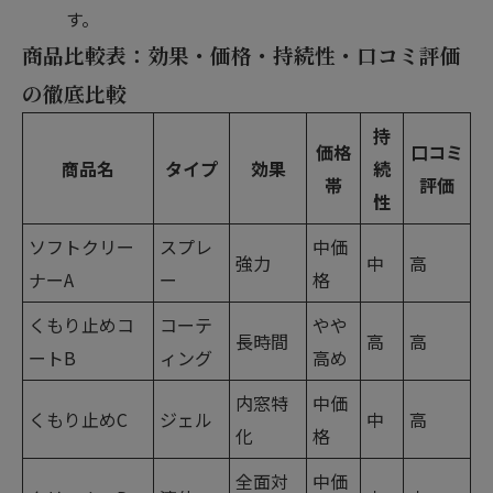
す。
商品比較表：効果・価格・持続性・口コミ評価
の徹底比較
持
価格
口コミ
商品名
タイプ
効果
続
帯
評価
性
ソフトクリー
スプレ
中価
強力
中
高
ナーA
ー
格
くもり止めコ
コーテ
やや
長時間
高
高
ートB
ィング
高め
内窓特
中価
くもり止めC
ジェル
中
高
化
格
全面対
中価