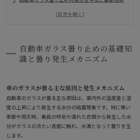
おすすめ自動車ガラス曇り止め商品・比較ラン
キング
自動車ガラス曇り止めに関するトラブル対策と
よくある質問
自動車ガラス曇り止めの基礎知
自動車ガラス曇り止めの最新技術動向と今後の
識と曇り発生メカニズム
展望
会社概要
車のガラスが曇る主な原因と発生メカニズム
自動車のガラスが曇る主な原因は、車内外の温度差と湿
度の上昇により発生する水分の結露現象です。特に寒い
季節や雨天時、乗員の呼気や濡れた衣類から発生した水
分がガラスの冷たい表面に触れ、水滴となって曇りを生
じます。