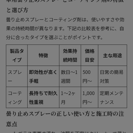
と選び方
曇り止めスプレーとコーティング剤は、使いやすさや効
果の持続時間が異なります。下記の比較表を参考に、自
分に合ったタイプを選ぶことがポイントです。
製品タ
効果持
価格
特徴
主な用途
イプ
続時間
目安
スプレ
即効性が高く
数日〜1
500
日常の簡易
ー
手軽
週間
円〜
対策
コーテ
長持ちで耐久
1〜2ヶ
1,000
定期メンテ
ィング
性重視
月
円〜
ナンス
曇り止めスプレーの正しい使い方と施工時の注
意点