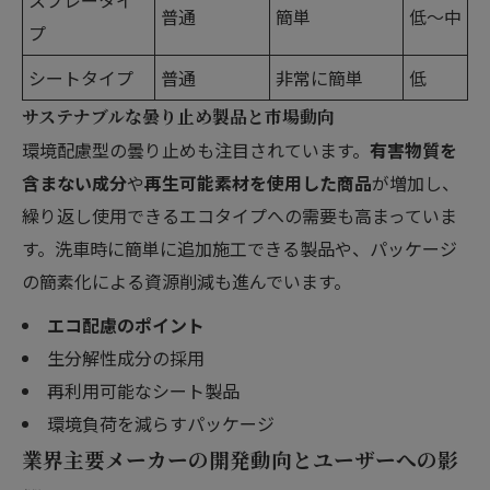
スプレータイ
普通
簡単
低～中
プ
シートタイプ
普通
非常に簡単
低
サステナブルな曇り止め製品と市場動向
環境配慮型の曇り止めも注目されています。
有害物質を
含まない成分
や
再生可能素材を使用した商品
が増加し、
繰り返し使用できるエコタイプへの需要も高まっていま
す。洗車時に簡単に追加施工できる製品や、パッケージ
の簡素化による資源削減も進んでいます。
エコ配慮のポイント
生分解性成分の採用
再利用可能なシート製品
環境負荷を減らすパッケージ
業界主要メーカーの開発動向とユーザーへの影