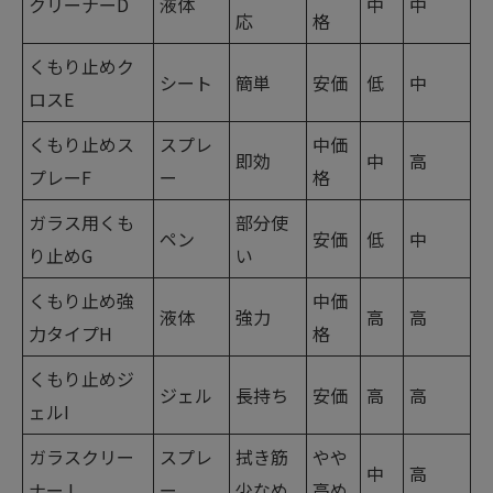
クリーナーD
液体
中
中
応
格
くもり止めク
シート
簡単
安価
低
中
ロスE
くもり止めス
スプレ
中価
即効
中
高
プレーF
ー
格
ガラス用くも
部分使
ペン
安価
低
中
り止めG
い
くもり止め強
中価
液体
強力
高
高
力タイプH
格
くもり止めジ
ジェル
長持ち
安価
高
高
ェルI
ガラスクリー
スプレ
拭き筋
やや
中
高
ナーJ
ー
少なめ
高め