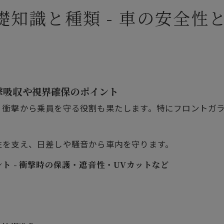
流れとアフターサービス - 安心のサポート体制を詳解
礎知識と種類 - 車の安全性
要
リア
域
衝撃吸収や視界確保のポイント
、衝撃から乗員を守る役割も果たします。特にフロントガ
性を支え、日差しや騒音から車内を守ります。
 - 衝撃時の保護・遮音性・UVカットなど