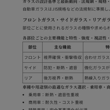
ガラスの設計基準と最新動向 - 法規制・規格
自動車ガラスはJIS規格などの法規制に準拠
フロントガラス・サイドガラス・リアガラ
部位ごとに使用されるガラスの種類や求めら
各部位ごとの主要機能と特性 - 強度・視認性
部位
主な機能
特
フロント
視界確保・衝撃吸収
合わせガラス
サイド
防犯・断熱・遮音
強化ガラスが
リア
後方視界・断熱
熱線入りガラ
車種や用途別の最適なガラス選択 - 乗用車・
乗用車：断熱・遮音性重視
商用車：耐久性・コスト重視
特殊車両：安全基準適合が必須