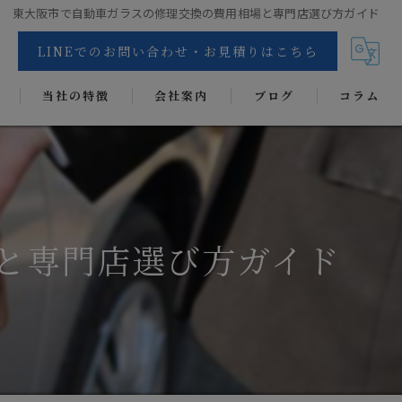
東大阪市で自動車ガラスの修理交換の費用相場と専門店選び方ガイド
LINEでのお問い合わせ・お見積りはこちら
当社の特徴
会社案内
ブログ
コラム
交換
リペア
カーフィルム
と専門店選び方ガイド
抗菌・抗ウイルス・消臭・防カビコーティング
ヘッドライトコート
ディンプルアート