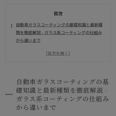
目次
自動車ガラスコーティングの基礎知識と最新種
類を徹底解説 - ガラス系コーティングの仕組み
から違いまで
プロ施工 vs DIYガラスコーティング - 自分で施
工する場合の完全ガイド
自動車ガラスコーティングの施工料金相場と価
格比較 - プロ店・DIY費用内訳
自動車ガラスコーティングの基
ガラスコーティングの耐久年数とメンテナンス
礎知識と最新種類を徹底解説 -
方法 - 長持ちさせる洗車テクニック
ガラス系コーティングの仕組み
実際の施工事例と口コミ - ガラスコーティング
から違いまで
成功・失敗体験談から学ぶポイント
会社概要