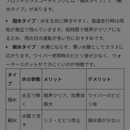
フロントガラスコーティングには「撥水タイプ」と「親
水タイプ」があります。
撥水タイプ
：水を玉状に弾きやすく、高速走行時は雨
粒が風圧で飛んでいきます。短時間で視界がクリアにな
るため、雨の日の運転が多い方におすすめです。
親水タイプ
：水滴にならず、薄い水膜としてガラスに
広がります。ワイパー使用時のビビリ音が少なく、ウォ
ータースポットができにくいのが特徴です。
タイ
水の挙動
メリット
デメリット
プ
水玉で弾
視界クリア、効果体
ワイパーのビビ
撥水
く
感大
リ有
水膜で流
親水
シミ・ビビリ防止
撥水感が少ない
す