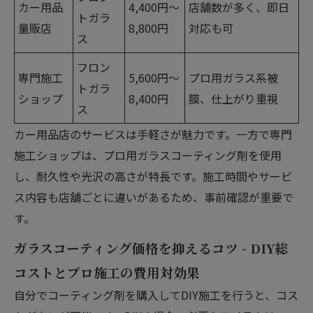
カー用品
4,400円〜
店舗数が多く、即日
トガラ
量販店
8,800円
対応も可
ス
フロン
専門施工
5,600円〜
プロ用ガラス系被
トガラ
ショップ
8,400円
膜、仕上がり重視
ス
カー用品店のサービスは手軽さが魅力です。一方で専門
施工ショップは、プロ用ガラスコーティング剤を使用
し、耐久性や光沢の高さが特長です。施工時間やサービ
ス内容も店舗ごとに違いがあるため、事前確認が重要で
す。
ガラスコーティング価格を抑えるコツ - DIY総
コストとプロ施工の費用対効果
自分でコーティング剤を購入してDIY施工を行うと、コス