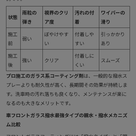
雨粒の
視界のクリ
汚れの付
ワイパーの
状態
弾き
ア度
着
滑り
施工
ぼやけやす
付着しや
引っかかり
弱い
前
い
すい
あり
施工
付着しに
強い
クリア
スムーズ
後
くい
プロ施工のガラス系コーティング剤
は、一般的な撥水ス
プレーよりも耐久性が高く、長期間その効果が持続しま
す。洗車時の汚れ落ちも良くなり、メンテナンスが楽に
なるのも大きなメリットです。
車フロントガラス撥水最強タイプの親水・撥水メカニズ
ム比較