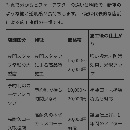
写真で分かるビフォーアフターの違いは明確で、
新車の
ような艶
と透明感が長持ちします。下記は代表的な店舗
による施工事例の一部です。
施工後の仕上が
店舗区分
特徴
価格帯
り
専門スタッ
専門スタッフ
強い撥水・防汚
15,000〜
フ常駐の大
による高品質
効果、光沢アッ
25,000円
型店
施工
プ
予約制のカ
予約制で待ち
10,000〜
塗装面・未塗装
ーケアショ
時間少なめ
20,000円
樹脂も対応
ップ
高耐久の本格
鏡面仕上げ、1
高耐久コー
20,000円
ガラスコーテ
年間のアフター
ス取扱店
前後