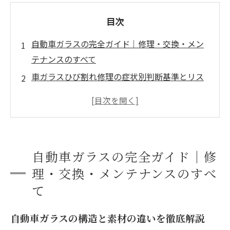
目次
自動車ガラスの完全ガイド｜修理・交換・メン
テナンスのすべて
車ガラスひび割れ修理の症状別判断基準とリス
ク
自動車ガラス専門店選びのプロ基準10項目チェ
ック
フロントガラス交換プロセスの全工程と所要時
自動車ガラスの完全ガイド｜修
間
理・交換・メンテナンスのすべ
車ガラスコーティング・フィルムで予防メンテ
て
ナンス
自動車ガラスについて
自動車ガラスの構造と素材の違いを徹底解説
大阪府生野区で自動車ガラスが選ばれる（求め