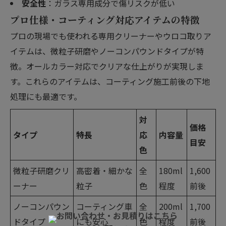
安全性
：ガラス専用成分で傷リスクが低い
プロ仕様・コーティング対応アイテムの特徴
プロの現場でも使われる専用クリーナーやウロコ取りア
イテムは、微粒子研磨やノーコンパウンドタイプが特
徴。オールカラー対応でクリアな仕上がりが実現しま
す。これらのアイテムは、コーティング施工前後の下地
処理にも最適です。
対
価格
タイプ
特長
応
内容量
目安
色
微粒子研磨クリ
高密着・細かな
全
180ml
1,600
ーナー
粒子
色
程度
前後
ノーコンパウン
コーティング車
全
200ml
1,700
ドタイプ
にも安心
色
程度
前後