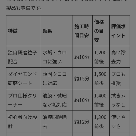
製品も豊富です。
価格
施工時
評価ポ
特徴
効果
の目
間目安
イント
安
独自研磨粒子
水垢・ウロ
1,200
高い除
約10分
配合
コに強い
前後
去力
ダイヤモンド
頑固ウロコ
1,500
プロも
約15分
研磨シート
に対応
前後
推奨
プロ仕様クリ
油膜・微細
1,400
拭きム
約10分
ーナー
な水垢対応
前後
ラなし
初心者向け設
油膜同時除
1,300
使いや
約12分
計
去
前後
すさ