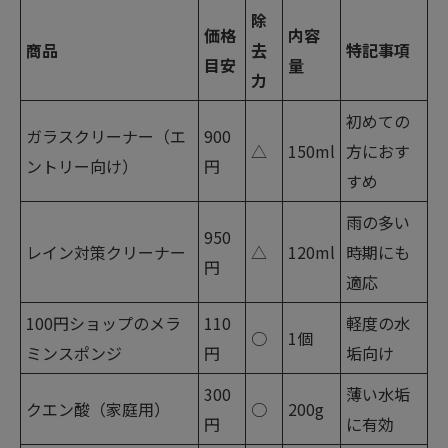
除
価格
内容
商品
去
特記事項
目安
量
力
初めての
ガラスクリーナー（エ
900
△
150ml
方におす
ントリー向け）
円
すめ
雨の多い
950
レイン対策クリーナー
△
120ml
時期にも
円
適応
100円ショップのメラ
110
軽度の水
○
1個
ミンスポンジ
円
垢向け
300
薄い水垢
クエン酸（家庭用）
○
200g
円
に有効