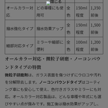
オールカラー対
どの車種にも使
全
150ml
1,350
応
用可
色
程度
前後
全
150ml
1,500
撥水強化タイプ
撥水効果アップ
色
程度
前後
ミラーや細部に
全
100ml
1,200
細部対応タイプ
便利
色
程度
前後
オールカラー対応・微粒子研磨・ノーコンパウ
ンドタイプの特徴
微粒子研磨剤
は、ガラス表面を傷つけずにウロコや汚れ
を分解除去します。
ノーコンパウンドタイプ
はコーティ
ング車にも安心して使え、色付きガラスやミラーにも対
応。オールカラー対応製品は、どんな車種や年式にも選
びやすい点が強みです。施工後は撥水効果がアップし、