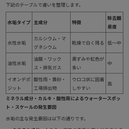
下記のテーブルで違いを整理します。
除去難
水垢タイプ
主成分
特徴
易度
カルシウム・マ
水性水垢
乾燥で白く残る
低〜中
グネシウム
油膜・ワック
黒ずみや虹色が
油性水垢
中
ス・排気ガス
多い
イオンデポ
酸性雨・黄砂・
ウロコ状に固着
高
ジット
工場排出物
しやすい
ミネラル成分・カルキ・酸性雨によるウォータースポッ
ト・スケールの発生要因
水垢の主な発生要因は以下の通りです。