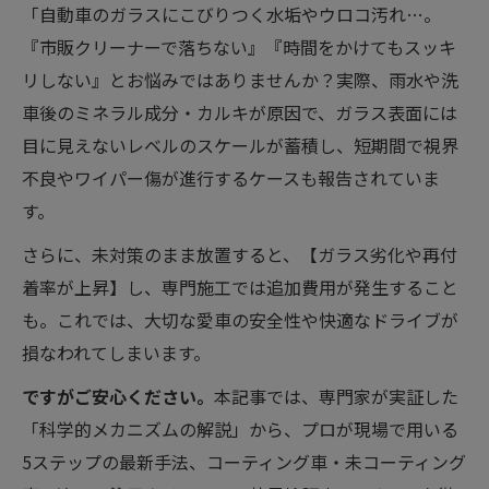
「自動車のガラスにこびりつく水垢やウロコ汚れ…。
『市販クリーナーで落ちない』『時間をかけてもスッキ
リしない』とお悩みではありませんか？実際、雨水や洗
車後のミネラル成分・カルキが原因で、ガラス表面には
目に見えないレベルのスケールが蓄積し、短期間で視界
不良やワイパー傷が進行するケースも報告されていま
す。
さらに、未対策のまま放置すると、【ガラス劣化や再付
着率が上昇】し、専門施工では追加費用が発生すること
も。これでは、大切な愛車の安全性や快適なドライブが
損なわれてしまいます。
ですがご安心ください。
本記事では、専門家が実証した
「科学的メカニズムの解説」から、プロが現場で用いる
5ステップの最新手法、コーティング車・未コーティング