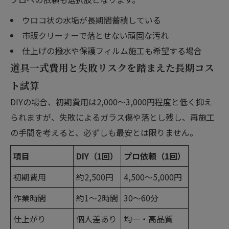
ウロコ状の水垢が長期間蓄積している
市販クリーナーで落とせない頑固な汚れ
仕上げの撥水や保護フィルム施工も希望する場合
道具一式費用と失敗リスクを踏まえた長期コス
ト試算
DIYの場合、初期費用は2,000〜3,000円程度と低く抑え
られますが、失敗によるガラス傷や落とし残し、再施工
の手間を考えると、必ずしも最安とは限りません。
項目
DIY（1回）
プロ依頼（1回）
初期費用
約2,500円
4,500〜5,000円
作業時間
約1〜2時間
30〜60分
仕上がり
個人差あり
均一・高品質