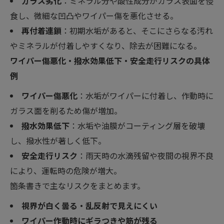
ガラス劣化
：ミネラル分や酸性成分がガラス表面を侵
食し、微細な凹凸やワイパー傷を悪化させる。
再付着連鎖
：初期水垢があると、そこにさらなる汚れ
やミネラルが付着しやすくなり、除去が困難になる。
ワイパー傷悪化・撥水効果低下・安全走行リスクの具体
例
ワイパー傷悪化
：水垢がワイパーに付着し、作動時に
ガラス面を削るため傷が増加。
撥水効果低下
：水垢や油膜がコーティング層を破壊
し、撥水性が著しく低下。
安全走行リスク
：雨天時の水滴残留や夜間の視界不良
により、運転時の危険が増大。
箇条書きで主なリスクをまとめます。
視界が白く曇る・乱反射で見えにくい
ワイパー作動時にギラつきや筋が残る