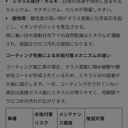
ミネラル成分・カルキ
：日常の洗車や雨水に含まれる
カルシウム、マグネシウム、カルキが残留しやすい。
酸性雨
：酸性度の高い雨がガラス表面に化学反応を起
こし、イオンデポジットを発生させる。
特に暑い日や直射日光下での自然乾燥はミネラルが濃縮
され、頑固なウロコ汚れの原因になります。
コーティング有無による水垢付着メカニズムの違い
コーティング施工車の場合、ガラス表面に撥水被膜や親
水性コートが形成されているため、ミネラル分の固着が
大幅に減少します。一方、コーティングがされていない
場合は直接ガラス面にミネラルが残りやすく、短期間で
ウロコ状の汚れが広がります。
水垢付着
メンテナン
車種
推奨対策
リスク
ス頻度