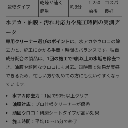
乾燥が速く
1,250
コスパ
速乾タイプ
約8分
簡単
前後
良好
水アカ・油膜・汚れ対応力や施工時間の実測デ
ータ
専用クリーナー選びのポイント
は、水アカやウロコの除
去力と、施工にかかる手間・時間のバランスです。独自
成分配合の製品は、
1回の施工で9割以上の水垢を除去
で
き、油膜や頑固なウロコにも対応。短時間で効果が実感
できるため、忙しい方や初めての方にも使いやすくなっ
ています。
水アカ除去力
：1回で90％以上クリア
油膜対応
：プロ仕様クリーナーが優秀
頑固ウロコ
：研磨シートタイプが高い効果
施工時間
：平均10～15分で終了