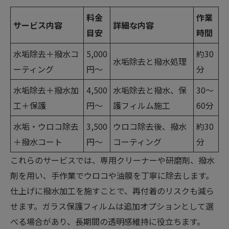
料金
作業
サービス内容
詳細な内容
目安
時間
水垢除去＋撥水コ
5,000
約30
水垢除去と撥水処理
ーティング
円～
分
水垢除去＋撥水加
4,500
水垢除去と撥水、保
30〜
工＋保護
円～
護フィルム施工
60分
水垢・ウロコ除去
3,500
ウロコ除去後、撥水
約30
＋撥水コート
円～
コーティング
分
これらのサービスでは、専用クリーナーや研磨剤、撥水
剤を用い、手作業でウロコや油膜を丁寧に除去します。
仕上げに撥水加工を施すことで、再付着のリスクも減ら
せます。ガラス保護フィルムは追加オプションとして選
べる場合があり、長期間の透明感維持に役立ちます。