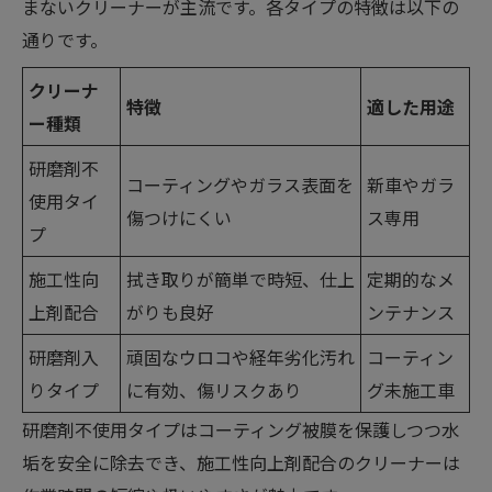
まないクリーナーが主流です。各タイプの特徴は以下の
通りです。
クリーナ
特徴
適した用途
ー種類
研磨剤不
コーティングやガラス表面を
新車やガラ
使用タイ
傷つけにくい
ス専用
プ
施工性向
拭き取りが簡単で時短、仕上
定期的なメ
上剤配合
がりも良好
ンテナンス
研磨剤入
頑固なウロコや経年劣化汚れ
コーティン
りタイプ
に有効、傷リスクあり
グ未施工車
研磨剤不使用タイプはコーティング被膜を保護しつつ水
垢を安全に除去でき、施工性向上剤配合のクリーナーは