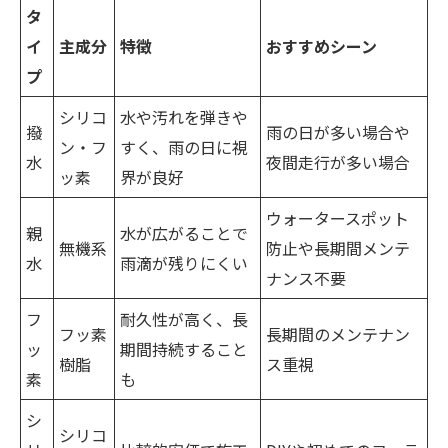
タ
イ
主成分
特徴
おすすめシーン
プ
シリコ
水や汚れを弾きや
撥
雨の日が多い場合や
ン・フ
すく、雨の日に視
水
夜間走行が多い場合
ッ素
界が良好
ウォータースポット
親
水が広がることで
無機系
防止や長期間メンテ
水
雨滴が残りにくい
ナンス不要
フ
耐久性が高く、長
フッ素
長期間のメンテナン
ッ
期間持続すること
樹脂
ス重視
素
も
シ
シリコ