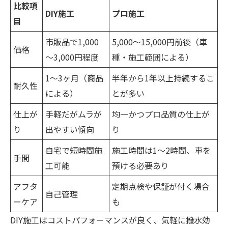
比較項
DIY施工
プロ施工
目
市販品で1,000
5,000～15,000円前後（車
価格
～3,000円程度
種・施工範囲による）
1～3ヶ月（商品
半年から1年以上持続するこ
耐久性
による）
とが多い
仕上が
手軽だがムラが
均一かつプロ品質の仕上が
り
出やすい傾向
り
自宅で短時間施
施工時間は1～2時間、車を
手間
工可能
預ける必要あり
アフタ
定期点検や保証が付く場合
自己管理
ーケア
も
DIY施工はコストパフォーマンスが良く、気軽に撥水効