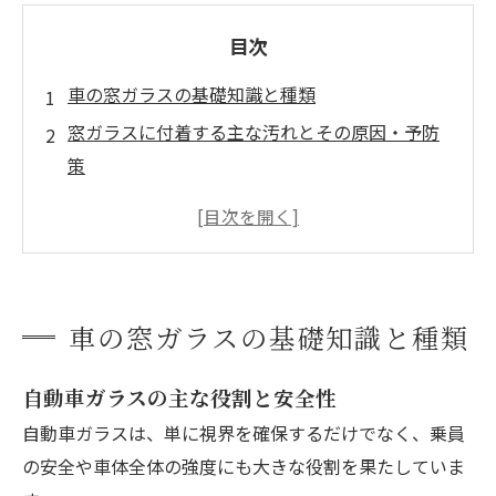
目次
車の窓ガラスの基礎知識と種類
窓ガラスに付着する主な汚れとその原因・予防
策
窓ガラスを綺麗にする方法・掃除のコツと注意
点
車の窓ガラスコーティング・撥水加工の効果と
選び方
車の窓ガラスの基礎知識と種類
季節・天候別の車の窓ガラス対策とメンテナン
ス
自動車ガラスの主な役割と安全性
会社概要
自動車ガラスは、単に視界を確保するだけでなく、乗員
の安全や車体全体の強度にも大きな役割を果たしていま