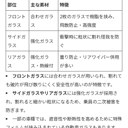
部位
主な素材
特徴
フロント
合わせガラ
2枚のガラスで樹脂を挟み、
ガラス
ス
飛散防止・高強度
サイドガ
衝撃時に粒状に割れ怪我を防
強化ガラス
ラス
ぐ
リアガラ
強化ガラ
曇り防止・リアワイパー併用
ス
ス・熱線付
が多い
フロントガラス
には合わせガラスが用いられ、割れて
も破片が飛び散りにくく安全性が高いのが特徴です。
サイドガラスやリアガラス
には強化ガラスが採用さ
れ、割れると細かい粒状になるため、乗員の二次被害を
防ぎます。
一部の車種では、遮音性や断熱性を高めるために特殊
フィルムが挟み込まれている自動車ガラスもあります。