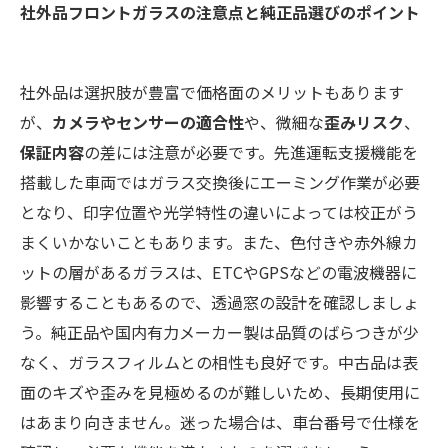
社外品フロントガラスの注意点と純正品選びのポイント
社外品は選択肢が豊富で価格面のメリットもあります
が、
カメラやセンサーの適合性
や、微細な
歪みリスク
、
保証内容
の差には注意が必要です。先進運転支援機能を
搭載した車両ではガラス交換後にエーミング作業が必要
となり、印字位置や光学特性の違いによっては校正がう
まくいかないこともあります。また、色付きや赤外線カ
ットの層があるガラスは、ETCやGPSなどの電波機器に
影響することもあるので、透過窓の設計を確認しましょ
う。純正品や国内有力メーカー製は品質のばらつきが少
なく、ガラスフィルムとの相性も良好です。中古品は表
面のキズや歪みを見極めるのが難しいため、長期使用に
はあまり向きません。迷った場合は、車台番号で仕様を