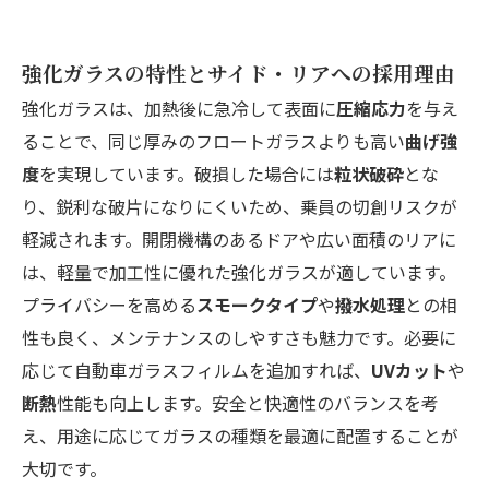
強化ガラスの特性とサイド・リアへの採用理由
強化ガラスは、加熱後に急冷して表面に
圧縮応力
を与え
ることで、同じ厚みのフロートガラスよりも高い
曲げ強
度
を実現しています。破損した場合には
粒状破砕
とな
り、鋭利な破片になりにくいため、乗員の切創リスクが
軽減されます。開閉機構のあるドアや広い面積のリアに
は、軽量で加工性に優れた強化ガラスが適しています。
プライバシーを高める
スモークタイプ
や
撥水処理
との相
性も良く、メンテナンスのしやすさも魅力です。必要に
応じて自動車ガラスフィルムを追加すれば、
UVカット
や
断熱
性能も向上します。安全と快適性のバランスを考
え、用途に応じてガラスの種類を最適に配置することが
大切です。