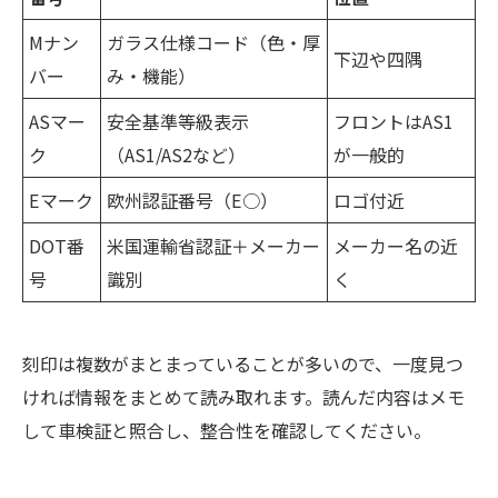
Mナン
ガラス仕様コード（色・厚
下辺や四隅
バー
み・機能）
ASマー
安全基準等級表示
フロントはAS1
ク
（AS1/AS2など）
が一般的
Eマーク
欧州認証番号（E○）
ロゴ付近
DOT番
米国運輸省認証＋メーカー
メーカー名の近
号
識別
く
刻印は複数がまとまっていることが多いので、一度見つ
ければ情報をまとめて読み取れます。読んだ内容はメモ
して車検証と照合し、整合性を確認してください。