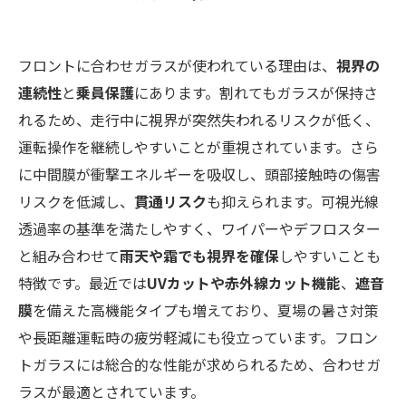
フロントに合わせガラスが使われている理由は、
視界の
連続性
と
乗員保護
にあります。割れてもガラスが保持さ
れるため、走行中に視界が突然失われるリスクが低く、
運転操作を継続しやすいことが重視されています。さら
に中間膜が衝撃エネルギーを吸収し、頭部接触時の傷害
リスクを低減し、
貫通リスク
も抑えられます。可視光線
透過率の基準を満たしやすく、ワイパーやデフロスター
と組み合わせて
雨天や霜でも視界を確保
しやすいことも
特徴です。最近では
UVカットや赤外線カット機能
、
遮音
膜
を備えた高機能タイプも増えており、夏場の暑さ対策
や長距離運転時の疲労軽減にも役立っています。フロン
トガラスには総合的な性能が求められるため、合わせガ
ラスが最適とされています。