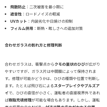
飛散防止
：二次被害を最小限に
遮音性
：ロードノイズの軽減
UVカット
：内装劣化や日焼けの抑制
フィルム併用
：断熱・眩しさへの追加対策
合わせガラスの割れ方と修理判断
合わせガラスは、衝撃点から
クモの巣状のひび
が広がり
やすいですが、ガラス片は中間膜によって保持されま
す。修理が可能かどうかは、ひびの種類や位置で判断し
ます。たとえば飛び石による
スターブレイクやブルズア
イ
で、ひびの直径が小さく、運転者の直接視界外であれ
ば
樹脂充填修理
が可能な場合もあります。しかし、運転