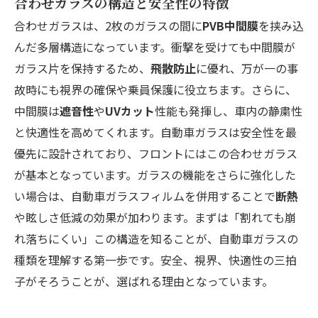
合わせガラスの構造と安全性の特徴
合わせガラスは、2枚のガラスの間に
PVB中間膜
を挟み込
んだ多層構造になっています。衝撃を受けても中間膜が
ガラス片を保持するため、
飛散防止
に優れ、万が一の事
故時にも視界の確保や乗員保護に役立ちます。さらに、
中間膜は
遮音性
や
UVカット
性能も発揮し、車内の静粛性
と快適性を高めてくれます。自動車ガラスは安全性を最
優先に設計されており、フロントにはこの合わせガラス
が基本となっています。ガラスの機能をさらに強化した
い場合は、自動車ガラスフィルムを併用することで
断熱
や眩しさ低減の効果が加わります。まずは「割れても崩
れ落ちにくい」この構造を知ることが、自動車ガラスの
種類を理解する第一歩です。安全、視界、快適性の三拍
子がそろうことが、選ばれる理由となっています。