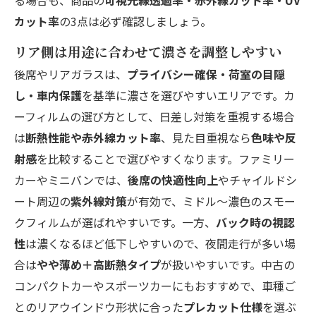
る場合も、商品の
可視光線透過率・赤外線カット率・UV
カット率
の3点は必ず確認しましょう。
リア側は用途に合わせて濃さを調整しやすい
後席やリアガラスは、
プライバシー確保・荷室の目隠
し・車内保護
を基準に濃さを選びやすいエリアです。カ
ーフィルムの選び方として、日差し対策を重視する場合
は
断熱性能や赤外線カット率
、見た目重視なら
色味や反
射感
を比較することで選びやすくなります。ファミリー
カーやミニバンでは、
後席の快適性向上
やチャイルドシ
ート周辺の
紫外線対策
が有効で、ミドル〜濃色のスモー
クフィルムが選ばれやすいです。一方、
バック時の視認
性
は濃くなるほど低下しやすいので、夜間走行が多い場
合は
やや薄め＋高断熱タイプ
が扱いやすいです。中古の
コンパクトカーやスポーツカーにもおすすめで、車種ご
とのリアウインドウ形状に合った
プレカット仕様
を選ぶ