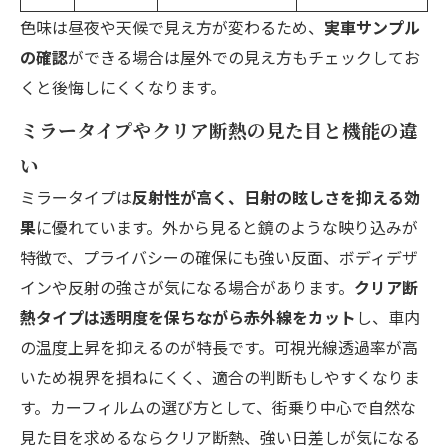
色味は昼夜や天候で見え方が変わるため、
実車サンプル
の確認
ができる場合は屋外での見え方もチェックしてお
くと後悔しにくくなります。
ミラータイプやクリア断熱の見た目と機能の違
い
ミラータイプは
反射性が高く、日射の眩しさを抑える効
果
に優れています。外から見ると鏡のような映り込みが
特徴で、プライバシーの確保にも強い反面、ボディデザ
インや反射の強さが気になる場合があります。
クリア断
熱タイプは透明度を保ちながら赤外線をカット
し、車内
の温度上昇を抑えるのが特長です。可視光線透過率が高
いため視界を損ねにくく、適合の判断もしやすくなりま
す。カーフィルムの選び方として、街乗り中心で自然な
見た目を求めるならクリア断熱、強い日差しが気になる