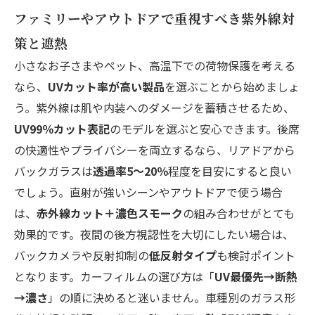
ファミリーやアウトドアで重視すべき紫外線対
策と遮熱
小さなお子さまやペット、高温下での荷物保護を考える
なら、
UVカット率が高い製品
を選ぶことから始めましょ
う。紫外線は肌や内装へのダメージを蓄積させるため、
UV99％カット表記
のモデルを選ぶと安心できます。後席
の快適性やプライバシーを両立するなら、リアドアから
バックガラスは
透過率5〜20％
程度を目安にすると良い
でしょう。直射が強いシーンやアウトドアで使う場合
は、
赤外線カット＋濃色スモーク
の組み合わせがとても
効果的です。夜間の後方視認性を大切にしたい場合は、
バックカメラや反射抑制の
低反射タイプ
も検討ポイント
となります。カーフィルムの選び方は「
UV最優先→断熱
→濃さ
」の順に決めると迷いません。車種別のガラス形