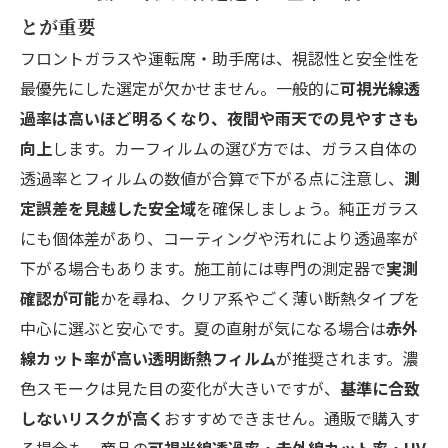
とが重要
フロントガラスや運転席・助手席は、視認性と安全性を
最優先にした選定が欠かせません。一般的に
可視光線透
過率は高いほど明るくなり、夜間や雨天での見やすさも
向上
します。カーフィルムの選び方では、ガラス自体の
透過率とフィルムの数値が合算で下がる点に注意し、
測
定誤差を見越した安全域
を確保しましょう。純正ガラス
にも個体差があり、コーティングや汚れにより透過率が
下がる場合もあります。施工前には専門の測定器で
実測
確認が可能
かを尋ね、クリア系やごく薄い断熱タイプを
中心に選ぶと安心です。夏の直射が気になる場合は
赤外
線カット率が高い透明断熱フィルム
が推奨されます。濃
色スモークは見た目の変化が大きいですが、
基準に合致
しないリスクが高く
おすすめできません。通販で購入す