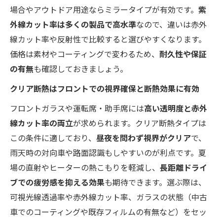
場合やアウトドア用途ならミラータイプが有効です。
紫
外線カット率は多くの製品で高水準
なので、違いは赤外
線カット率や反射性で比較すると選びやすくなります。
価格は素材やコーティングで変わるため、
耐久性や保証
の有無
も確認しておきましょう。
クリア断熱はフロントでの視界確保と断熱効果に有効
フロントガラスや運転席・助手席には
高い透明度と赤外
線カット率の両立
が求められます。クリア断熱タイプは
この条件に適しており、
昼夜を問わず視界がクリア
で、
雨天時の対向車や路面認識もしやすいのが利点です。夏
場の直射やヒーターの熱こもりを軽減し、
長距離ドライ
ブでの疲労感を抑える効果
も期待できます。選ぶ際は、
可視光線透過率や赤外線カット率、ガラスの状態（中古
車でのコーティングや既存フィルムの有無など）をセッ