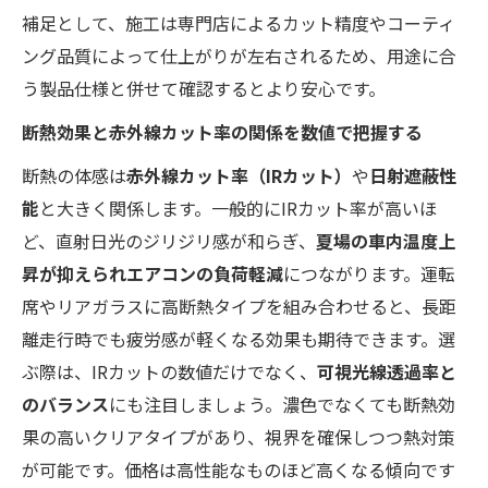
補足として、施工は専門店によるカット精度やコーティ
ング品質によって仕上がりが左右されるため、用途に合
う製品仕様と併せて確認するとより安心です。
断熱効果と赤外線カット率の関係を数値で把握する
断熱の体感は
赤外線カット率（IRカット）
や
日射遮蔽性
能
と大きく関係します。一般的にIRカット率が高いほ
ど、直射日光のジリジリ感が和らぎ、
夏場の車内温度上
昇が抑えられエアコンの負荷軽減
につながります。運転
席やリアガラスに高断熱タイプを組み合わせると、長距
離走行時でも疲労感が軽くなる効果も期待できます。選
ぶ際は、IRカットの数値だけでなく、
可視光線透過率と
のバランス
にも注目しましょう。濃色でなくても断熱効
果の高いクリアタイプがあり、視界を確保しつつ熱対策
が可能です。価格は高性能なものほど高くなる傾向です