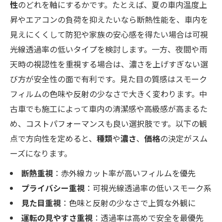
性
のどれを軸にするかです。たとえば、夏の車内温度上
昇やエアコンの負荷を抑えたいなら断熱性能を、車内を
見えにくくして防犯や家族の安心感を得たい場合は可視
光線透過率の低いタイプを検討します。一方、夜間や雨
天時の視認性を重視する場合は、濃さを上げすぎない選
び方が安全性の面で有利です。見た目の質感はスモーク
フィルムの色味や反射の少なさで大きく変わります。中
古車でも施工によって車内の清潔感や高級感が高まるた
め、コストパフォーマンスも良い選択肢です。以下の観
点で方向性を定めると、
種類
や
濃さ
、
価格
の決定がスム
ーズになります。
断熱重視
：赤外線カット率が高いフィルムを優先
プライバシー重視
：可視光線透過率の低いスモーク系
見た目重視
：色味と反射の少なさで上質な外観に
運転の見やすさ重視
：透過率は高めで安全を最優先