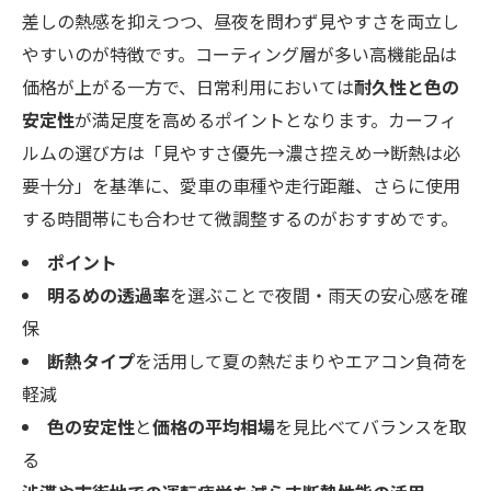
差しの熱感を抑えつつ、昼夜を問わず見やすさを両立し
やすいのが特徴です。コーティング層が多い高機能品は
価格が上がる一方で、日常利用においては
耐久性と色の
安定性
が満足度を高めるポイントとなります。カーフィ
ルムの選び方は「見やすさ優先→濃さ控えめ→断熱は必
要十分」を基準に、愛車の車種や走行距離、さらに使用
する時間帯にも合わせて微調整するのがおすすめです。
ポイント
明るめの透過率
を選ぶことで夜間・雨天の安心感を確
保
断熱タイプ
を活用して夏の熱だまりやエアコン負荷を
軽減
色の安定性
と
価格の平均相場
を見比べてバランスを取
る