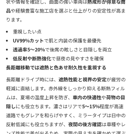
状や情報を確認し、曲面の強い車両は
熱成形が得意な商
品
や経験豊富な施工店を選ぶと仕上がりの安定性が高ま
ります。
重視したい点
UV99％カット
で肌と内装の保護を最優先
透過率5〜20％
で後席の眩しさと目隠しを両立
低反射や断熱強化
で昼夜の見やすさを確保
長距離移動では遮熱と色あせ耐久性を重視する
長距離ドライブ時には、
遮熱性能と視界の安定
が疲労の
軽減に直結します。赤外線をしっかり抑える断熱フィル
ムは、夏場の温度上昇を防ぎ、
車内の快適性
や
荷物の目
隠し
にも役立ちます。濃さはリアで
5〜15％
程度が高速
道路でもグレアを和らげやすく、ミラータイプは日中の
反射低減にも役立ちますが、
夜間の後方確認
は車種やレ
ンズ性能で差が出るため、実際の見え方を確かめて選ぶ