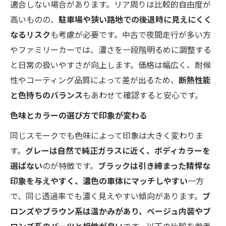
適合しない場合があります。リア周りは比較的自由度が
高いものの、
駐車場や狭い路地での後退時に見えにくく
なるリスク
も考慮が必要です。中古で夜間走行が多い方
やファミリーカーでは、濃さを一段階明るめに調整する
と日常の扱いやすさが向上します。価格は幅広く、耐候
性やコーティング品質によって差が出るため、
断熱性能
と色持ちのバランス
もあわせて確認すると安心です。
色味とカラーの選び方で印象が変わる
同じスモークでも色味によって印象は大きく変わりま
す。
グレーは自然で純正ガラスに近く、ボディカラーを
選ばない
のが特徴です。
ブラックは引き締まった精悍な
印象を与えやすく、濃色の車体にマッチしやすい
一方
で、同じ透過率でも濃く見えやすい傾向があります。
ブ
ロンズやブラウン系は温かみがあり、ベージュ内装やブ