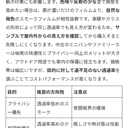
観の印象にも影響します。
色味
や
反射の少なさ
で質感を
高めたい場合は、黒が濃いだけのフィルムより、
自然な
発色
のスモークフィルムが相性抜群です。車種やガラス
の形状によって同じ透過率でも見え方が変わるため、
サ
ンプルで室内外からの見え方を確認
してから購入すると
失敗しにくくなります。中古のミニバンやファミリーカ
ーは後席の快適性とプライバシー向上のメリットが大き
く、アウトドア用途でも車内の保護に役立ちます。価格
帯は幅広いですが、
目的に対して過不足のない透過率
を
選ぶことでコストパフォーマンスが高くなります。
目的
推奨の方向性
注意点
プライバシ
透過率低めのス
夜間視界の確保
ー優先
モーク
透過率高めのク
眩しさや熱対策は性能