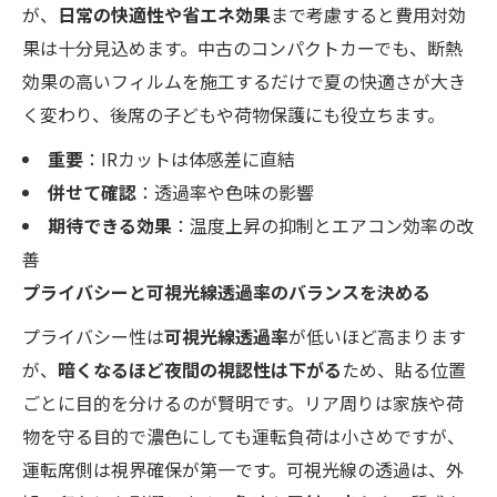
が、
日常の快適性や省エネ効果
まで考慮すると費用対効
果は十分見込めます。中古のコンパクトカーでも、断熱
効果の高いフィルムを施工するだけで夏の快適さが大き
く変わり、後席の子どもや荷物保護にも役立ちます。
重要
：IRカットは体感差に直結
併せて確認
：透過率や色味の影響
期待できる効果
：温度上昇の抑制とエアコン効率の改
善
プライバシーと可視光線透過率のバランスを決める
プライバシー性は
可視光線透過率
が低いほど高まります
が、
暗くなるほど夜間の視認性は下がる
ため、貼る位置
ごとに目的を分けるのが賢明です。リア周りは家族や荷
物を守る目的で濃色にしても運転負荷は小さめですが、
運転席側は視界確保が第一です。可視光線の透過は、外