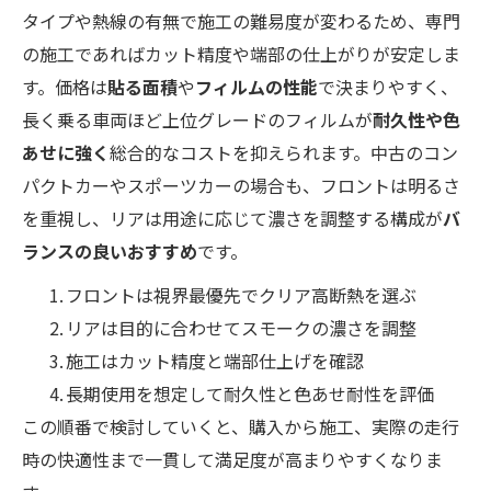
タイプや熱線の有無で施工の難易度が変わるため、専門
の施工であればカット精度や端部の仕上がりが安定しま
す。価格は
貼る面積
や
フィルムの性能
で決まりやすく、
長く乗る車両ほど上位グレードのフィルムが
耐久性や色
あせに強く
総合的なコストを抑えられます。中古のコン
パクトカーやスポーツカーの場合も、フロントは明るさ
を重視し、リアは用途に応じて濃さを調整する構成が
バ
ランスの良いおすすめ
です。
フロントは視界最優先でクリア高断熱を選ぶ
リアは目的に合わせてスモークの濃さを調整
施工はカット精度と端部仕上げを確認
長期使用を想定して耐久性と色あせ耐性を評価
この順番で検討していくと、購入から施工、実際の走行
時の快適性まで一貫して満足度が高まりやすくなりま