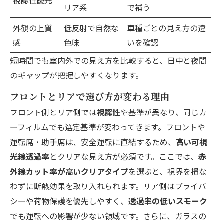
視認性優先
リア系
で補う
外観の上質
低反射で自然な
車種ごとの見え方の違
感
色味
いを確認
短時間でも室内外での見え方を比較すると、日中と夜間
のギャップが把握しやすくなります。
フロントとリアで選び方が変わる理由
フロント側とリア側では
視認性
や基準が異なり、同じカ
ーフィルムでも選定基準が変わってきます。フロントや
運転席・助手席は、安全運転に直結するため、
高い可視
光線透過率
とクリアな見え方が必須です。ここでは、
赤
外線カット率が高いクリアタイプ
を選ぶと、視界を損な
わずに断熱効果を取り入れられます。リア側はプライバ
シーや荷物保護を優先しやすく、
透過率の低いスモーク
でも運転への影響が少ない領域です。さらに、ガラスの