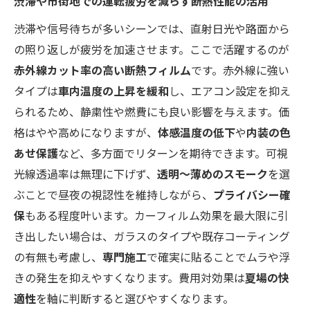
渋滞や市街地での運転疲労を減らす断熱性能の活用
渋滞や信号待ちが多いシーンでは、直射日光や路面から
の照り返しが疲労を加速させます。ここで活躍するのが
赤外線カット率の高い断熱フィルム
です。赤外線に強い
タイプは
車内温度の上昇を緩和
し、エアコン設定を抑え
られるため、静粛性や燃費にも良い影響を与えます。価
格はやや高めになりますが、
体感温度の低下
や
内装の色
あせ保護
など、多方面でリターンを期待できます。可視
光線透過率は無理に下げず、
透明〜薄めのスモーク
を選
ぶことで昼夜の視認性を維持しながら、
プライバシー確
保
もある程度叶います。カーフィルム効果を最大限に引
き出したい場合は、ガラスのタイプや既存コーティング
の有無も考慮し、
専門施工
で確実に貼ることでムラや浮
きの発生を抑えやすくなります。費用対効果は
夏場の快
適性
を軸に判断すると選びやすくなります。