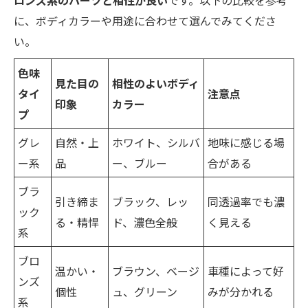
ロンズ系のパーツと相性が良い
です。以下の比較を参考
に、ボディカラーや用途に合わせて選んでみてくださ
い。
色味
見た目の
相性のよいボディ
タイ
注意点
印象
カラー
プ
グレ
自然・上
ホワイト、シルバ
地味に感じる場
ー系
品
ー、ブルー
合がある
ブラ
引き締ま
ブラック、レッ
同透過率でも濃
ック
る・精悍
ド、濃色全般
く見える
系
ブロ
温かい・
ブラウン、ベージ
車種によって好
ンズ
個性
ュ、グリーン
みが分かれる
系