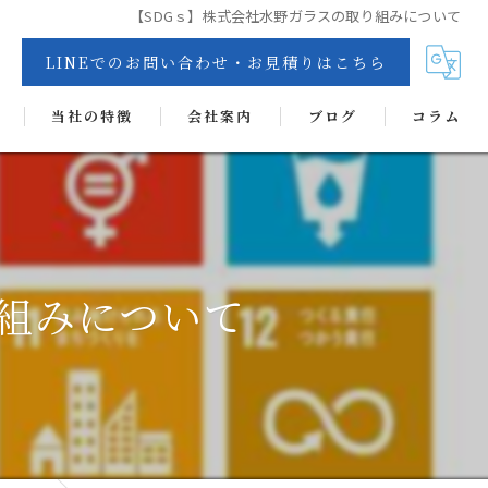
【SDGｓ】株式会社水野ガラスの取り組みについて
LINEでのお問い合わせ・お見積りはこちら
当社の特徴
会社案内
ブログ
コラム
交換
リペア
カーフィルム
り組みについて
抗菌・抗ウイルス・消臭・防カビコーティング
ヘッドライトコート
ディンプルアート