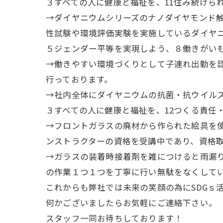
３すべての人に健康と福祉を、11住み続けら
→ダイヤニウムシリーズのナノダイヤモンド
性試験や環境評価実験を実施しているダイヤ
５ジェンダー平等を実現しよう、８働きがい
→働きやすい環境づくりとして子連れ出勤を
行っております。
→社内全体にダイヤニウムの抗菌・抗ウイル
３すべての人に健康と福祉を、12つくる責任
→フロントガラスの廃材から作られた絵具を
ンストラクターの資格を受講中であり、資格
→ガラスの装着時接着剤を雑につけると雨漏
の作業１つ１つを丁寧に行い無駄をなくして
これからも弊社では未来の笑顔の為にSDGｓ
何かございましたらお気軽にご連絡下さい。
スタッフ一同お待ちしております！