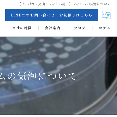
【リアガラス交換・フィルム施工】フィルムの気泡について
LINEでのお問い合わせ・お見積りはこちら
当社の特徴
会社案内
ブログ
コラム
交換
リペア
カーフィルム
ムの気泡について
抗菌・抗ウイルス・消臭・防カビコーティング
ヘッドライトコート
ディンプルアート