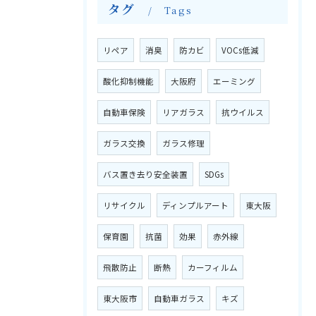
タグ
Tags
リペア
消臭
防カビ
VOCs低減
酸化抑制機能
大阪府
エーミング
自動車保険
リアガラス
抗ウイルス
ガラス交換
ガラス修理
バス置き去り安全装置
SDGs
リサイクル
ディンプルアート
東大阪
保育園
抗菌
効果
赤外線
飛散防止
断熱
カーフィルム
東大阪市
自動車ガラス
キズ