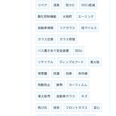
リペア
消臭
防カビ
VOCs低減
酸化抑制機能
大阪府
エーミング
自動車保険
リアガラス
抗ウイルス
ガラス交換
ガラス修理
バス置き去り安全装置
SDGs
リサイクル
ディンプルアート
東大阪
保育園
抗菌
効果
赤外線
飛散防止
断熱
カーフィルム
東大阪市
自動車ガラス
キズ
飛び石
技術
フロントガラス
安心