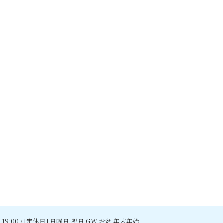
〜 19:00 / [定休日] 日曜日 祝日 GW お盆 年末年始