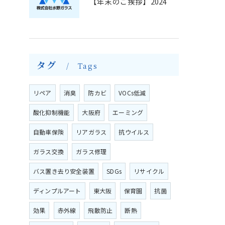
【年末のご挨拶】2024
タグ
Tags
リペア
消臭
防カビ
VOCs低減
酸化抑制機能
大阪府
エーミング
自動車保険
リアガラス
抗ウイルス
ガラス交換
ガラス修理
バス置き去り安全装置
SDGs
リサイクル
ディンプルアート
東大阪
保育園
抗菌
効果
赤外線
飛散防止
断熱