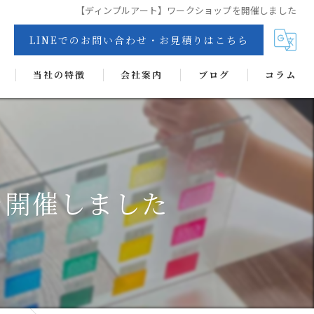
【ディンプルアート】ワークショップを開催しました
LINEでのお問い合わせ・お見積りはこちら
当社の特徴
会社案内
ブログ
コラム
交換
リペア
カーフィルム
を開催しました
抗菌・抗ウイルス・消臭・防カビコーティング
ヘッドライトコート
ディンプルアート