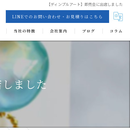
【ディンプルアート】即売会に出店しました
LINEでのお問い合わせ・お見積りはこちら
当社の特徴
会社案内
ブログ
コラム
交換
リペア
カーフィルム
店しました
抗菌・抗ウイルス・消臭・防カビコーティング
ヘッドライトコート
ディンプルアート