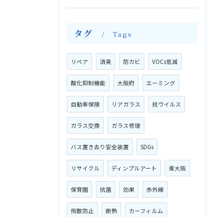
タグ
Tags
リペア
消臭
防カビ
VOCs低減
酸化抑制機能
大阪府
エーミング
自動車保険
リアガラス
抗ウイルス
ガラス交換
ガラス修理
バス置き去り安全装置
SDGs
リサイクル
ディンプルアート
東大阪
保育園
抗菌
効果
赤外線
飛散防止
断熱
カーフィルム